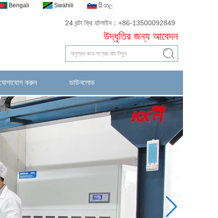
Bengali
Swahili
සිංහල
24 ঘন্টা ফ্রি হটলাইন：+86-13500092849
উদ্ধৃতির জন্য আবেদন
 যোগাযোগ করুন
ডাউনলোড