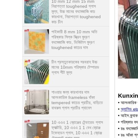
মূল্য, উচ্চ মানের বদমেজাজি কাচ
কারখানা, নিরাপত্তা toughened
কাচ চীন
পাইকারী 8 mm 10 mm অতি
পরিষ্কার সিল্ক স্ক্রিন মুদ্রণ
বদমেজাজি কাচ, ডিজিটাল মুদ্রণ
toughened কাচের দাম
চীন প্রস্তুতকারকের সরবরাহ উচ্চ
মানের 10mm পরিষ্কার টেম্পারড
গ্লাস শীট মূল্য
শাওয়ার জন্য কারখানার দাম
আলংকারিক frameless বাঁকা
tempered কাচের প্রাচীর, বাড়িতে
Kunxing ট
বাথরুম গ্লাস প্রাচীর প্যানেল
• আলংকারিক প্য
•
অ্যাসিড e
10 এএএ 1 ব্রোঞ্জের টেন্ডারেড গ্লাস
• আইস ক্র্যা
ফ্যাক্টরি, 10 এএএ 1 1 বেধ ব্রোঞ্জ
টফেনডেন গ্লাস, 10 এএএ 1 ব্রোঞ্জ
• পরিষ্কার বদ
টেমপ্লেট গ্লাস মূল্য
• রঙ বদমেজাজি
• রঙ আঁকা গ্ল