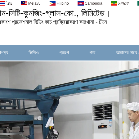
ไทย
Melayu
Filipino
Cambodia
አማርኛ
়ান-সিটি-কুনজিং-গ্লাস-কো., লিমিটেড।
িকাংশ
প্রফেশনাল
বিল্ডিং
কাচ
প্রক্রিয়াকরণ
কারখানা - চীনে
াপত্র
ভিডিও
প্রকল্প
খবর
আমাদের সাথে