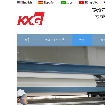
English
Español
عربى
Tiếng Việt
ডংগুয
দ্য
অধ
বাড়ি
আমাদের সম্পর্কে
পণ্য
শংস