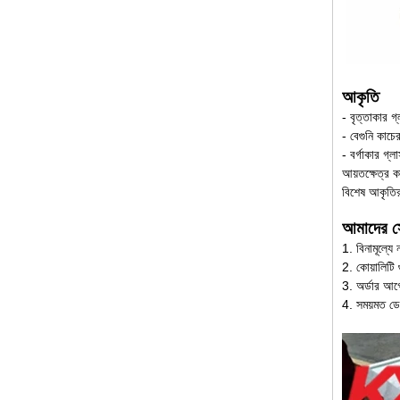
10 এএএ 1 ব্রোঞ্জের টেন্ডারেড গ্লাস
ফ্যাক্টরি, 10 এএএ 1 1 বেধ ব্রোঞ্জ
টফেনডেন গ্লাস, 10 এএএ 1 ব্রোঞ্জ
টেমপ্লেট গ্লাস মূল্য
চীন নিরাপত্তা 10 মিমি টেম্পারড
আকৃতি
গ্লাস ডোর ফ্যাক্টরি, নিরাপত্তা 10
- বৃত্তাকার গ্ল
মিমি শক্ত কাচের অভ্যন্তরীণ বাইরের
দরজা
- বেগুনি কাচের 
- বর্গাকার গ্লা
আয়তক্ষেত্র কা
বিল্ডিং গ্লাস প্রস্তুতকারকের পরদা
প্রাচীর গ্লাস পাইকারি দাম বদমেজাজি
বিশেষ আকৃতির 
ডবল ট্রিপল গ্লাসিং অন্তরক গ্লাস
আমাদের স
1. বিনামূল্যে 
15 মিমি সুরক্ষা স্পষ্ট কঠোর কাচের
2. কোয়ালিটি গু
দাম- পেশাদার বিল্ডিং গ্লাস কারখানার
3. অর্ডার আগ
দ্বারা ভাল মানের টেম্পারেড গ্লাস
4. সময়মত ডে
উত্পাদন