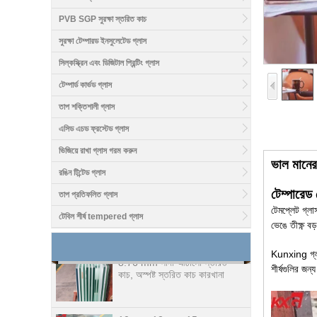
PVB SGP সুরক্ষা স্তরিত কাচ
সুরক্ষা টেম্পারড ইনসুলেটেড গ্লাস
সিল্কস্ক্রিন এবং ডিজিটাল প্রিন্টিং গ্লাস
টেম্পার্ড কার্ভড গ্লাস
তাপ শক্তিশালী গ্লাস
এসিড এচড ফ্রস্টেড গ্লাস
ভিজিয়ে রাখা গ্লাস গরম করুন
ভাল দাম 1/2 ইঞ্চি টেবিল শীর্ষ গ্লাস
ভাল মানের
কারখানা, চীন এ 12 mm বদমেজাজি
রঙিন টিন্টেড গ্লাস
কাচ টেবিল শীর্ষ ফ্যাব্রিকেটর
টেম্পারেড 
তাপ প্রতিফলিত গ্লাস
টেমপ্লেট গ্লা
টেবিল শীর্ষ tempered গ্লাস
8.76 mm সাদা স্তরিত কাচের দাম,
ভেঙে তীক্ষ্ণ 
8.76 mm সাদা আঠালো স্তরিত
কাচ, অস্পষ্ট স্তরিত কাচ কারখানা
Kunxing গ্লাস
শীর্ষগুলির জ
10 mm 12 mm 15 mm
নিরাপত্তা toughened গ্লাস