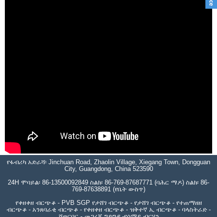
የፋብሪካ አድራሻ፡ Jinchuan Road, Zhaolin Village, Xiegang Town, Dongguan
City, Guangdong, China 523590
24H ሞባይል፡ 86-13500092849 ስልክ፡ 86-769-87687771 (ባሕር ማዶ) ስልክ፡ 86-
769-87638891 (የቤት ውስጥ)
የቀዘቀዘ ብርጭቆ - PVB SGP የታሸገ ብርጭቆ - የታሸገ ብርጭቆ - የተጠማዘዘ
ብርጭቆ - አንጸባራቂ ብርጭቆ - የቀዘቀዘ ብርጭቆ - ዝቅተኛ ኢ ብርጭቆ - ባላስትራድ -
ሻወርበር - መጋረጃ ግድግዳ -የሰማይ ብርሃን