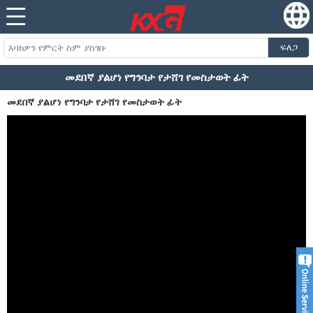
ፍለጋ
መደበኛ ያልሆነ የግንባታ የታሸገ የመስታወት ፊት
መደበኛ ያልሆነ የግንባታ የታሸገ የመስታወት ፊት