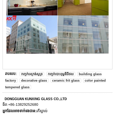
រាបសប:
កញ្ចក់អេក្រង់សូត្រ
កញ្ចក់បោះពុម្ពឌីជីថល
building glass
factory
decorative glass
ceramic frit glass
color painted
tempered glass
DONGGUAN KUNXING GLASS CO.,LTD
ធឺត:
+86-13829252680
អ្នក​ដែល​អាច​ទាក់ទង​បាន:
រកីស្ដាល់