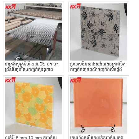
កញ្ចក់អិម។ អិល ០០ ប្រទេសចិន
ជីវៈផ្គត់ផ្គង់កញ្ចក់ព្រីនឌីជីថលតុប
តែង
អេក្រង់សូត្រទំហំ ១៣.៥២ ម។ ម។
ប្រទេសចិនសាងសង់រោងចក្រផលិត
ព្រីនធ័រតុបតែងកញ្ចក់សុវត្ថភាព
កញ្ចក់កញ្ចក់ពណ៌កញ្ចក់ពណ៌ធ្វើពី
កញ្ចក់ចិនអាគាររោងចក្រកញ្ចក់
កញ្ចក់កញ្ចក់សេរ៉ាមិច
លក់ដុំ 8 mm 10 mm កញ្ចក់អេ
ក្រុមហ៊ុនផលិតកញ្ចក់កញ្ចក់អេក្រង់