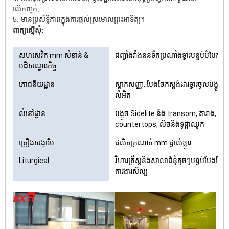
លើកញ្ចក់;
5. មានប្រសិទ្ធិភាពក្នុងការផ្តល់ស្រមោលព្រះអាទិត្យ។
ពាក្យស្នើសុំ:
សហសេវិក mm សំខាន់ &
ជញ្ជាំងវាំងននទឹកប្រណាំងទ្វារបន្ទប់បំបែកបន
បដិសណ្ឋារកិច្ច
ភោជនីយដ្ឋាន
ស្លាកសញ្ញា, បែងចែកស្តង់ដារទ្វារចូលបង្អួចជ
លំអិត
លំនៅដ្ឋាន
បង្អួច Sidelite និង transom, តារាង, បំបែ
countertops, លិចនិងទូផ្កាឈូក
គ្រឿងសង្ហារឹម
ផលិតក្រណាត់ mm ផ្ទាល់ខ្លួន
Liturgical
វិហារគ្រឹស្តនិងសាលាជំនុំតូចៗបន្ទប់បែងច
ការងារសិល្បៈ