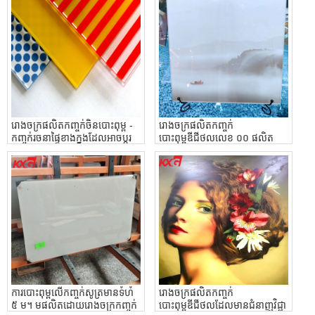
រោងចក្រផលិតកញ្ចក់ចិនបោះពុម្ព - ​​
រោងចក្រផលិតកញ្ចក់
កញ្ចក់រចនាផ្ទៃខាងក្នុងដែលអាចប្តូរ
បោះពុម្ពឌីជីថលលេខ ០០ ផលិត
តាមបំណងបាន
កញ្ចក់បោះពុម្ពឌីជីថលដែលមាន
គុណភាព ៤-១៩ មមសម្រាប់
ជញ្ជាំងភាគថាស
ការបោះពុម្ពលើកញ្ចក់សូត្រមានទំហំ
រោងចក្រផលិតកញ្ចក់
៥ ម។ មផលិតដោយរោងចក្រកញ្ចក់
បោះពុម្ពឌីជីថលដែលមានជំនាញវិជ្ជា