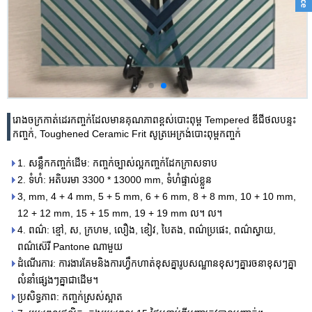
រោងចក្រកាត់ដេរកញ្ចក់ដែលមានគុណភាពខ្ពស់បោះពុម្ព Tempered ឌីជីថលបន្ទះ
កញ្ចក់, Toughened Ceramic Frit សូត្រអេក្រង់បោះពុម្ពកញ្ចក់
1. សន្លឹកកញ្ចក់ដើម: កញ្ចក់ច្បាស់ល្អកញ្ចក់ដែកក្រាសទាប
2. ទំហំ: អតិបរមា 3300 * 13000 mm, ទំហំផ្ទាល់ខ្លួន
3, mm, 4 + 4 mm, 5 + 5 mm, 6 + 6 mm, 8 + 8 mm, 10 + 10 mm,
12 + 12 mm, 15 + 15 mm, 19 + 19 mm ល។ ល។
4. ពណ៌: ខ្មៅ, ស, ក្រហម, លឿង, ខៀវ, បៃតង, ពណ៌ប្រផេះ, ពណ៌ស្វាយ,
ពណ៌ស៊េរី Pantone ណាមួយ
ដំណើរការ: ការងារគែមនិងការហ្វឹកហាត់ខុសគ្នារូបសណ្ឋានខុសៗគ្នារចនាខុសៗគ្នា
លំនាំផ្សេងៗគ្នាជាដើម។
ប្រសិទ្ធភាព: កញ្ចក់ស្រស់ស្អាត