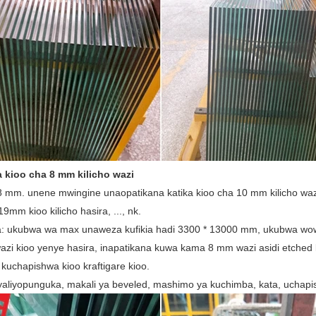
 kioo cha 8 mm kilicho wazi
 8 mm. unene mwingine unaopatikana katika kioo cha 10 mm kilicho wazi
9mm kioo kilicho hasira, ..., nk.
: ukubwa wa max unaweza kufikia hadi 3300 * 13000 mm, ukubwa wow
azi kioo yenye hasira, inapatikana kuwa kama 8 mm wazi asidi etched k
 kuchapishwa kioo kraftigare kioo.
 yaliyopunguka, makali ya beveled, mashimo ya kuchimba, kata, uchapis