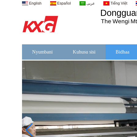
English
Español
عربى
Tiếng Việt
Dongguan
The
Wengi
M
Nyumbani
Kuhusu sisi
Bidhaa