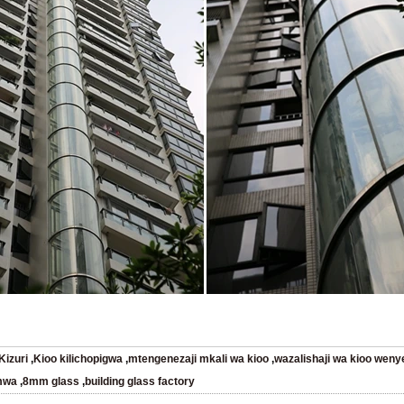
Kizuri
,
Kioo kilichopigwa
,
mtengenezaji mkali wa kioo
,
wazalishaji wa kioo wen
mwa
,
8mm glass
,
building glass factory