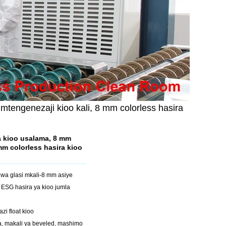
tengenezaji kioo kali, 8 mm colorless hasira
a kioo usalama, 8 mm
mm colorless hasira kioo
 wa glasi mkali-8 mm asiye
 ESG hasira ya kioo jumla
zi float kioo
, makali ya beveled, mashimo