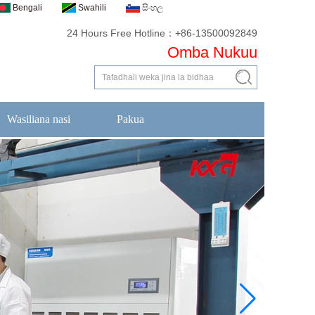
Bengali
Swahili
සිංහල
24 Hours Free Hotline：+86-13500092849
Omba Nukuu
Wasiliana nasi
Pakua