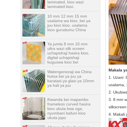
10 mm 12 mm 15 mm
usalama wa kioo, bei ya
juu kioo kioo, usalama
kioo gurudumu China
Ya jumla 8 mm 10 mm
ultra wazi silk screen
uchapishaji hasira kioo,
digital uchapishaji
kuguswa kioo bei
Watengenezaji wa China
hutoa bei ya juu ya
Makala ya
karatasi ya glasi ya 10mm
ya hali ya juu
1. Uzani:
usalama, 1
Kiwanda bei mapambo
2. Ukubwa
frameless curved hasira
kioo ukuta kwa oga,
3. 8 mm w
nyumbani bafuni kioo
silkscreen
ukuta jopo
4. Makali
10 mm shaba iliyojenga
kioo kioo, 10 mm unene
wa shaba kioo kali, 10 mm