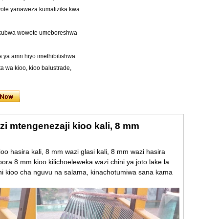
yote yanaweza kumalizika kwa
kubwa wowote umeboreshwa
 ya amri hiyo imethibitishwa
ta wa kioo, kioo balustrade,
i mtengenezaji kioo kali, 8 mm
o hasira kali, 8 mm wazi glasi kali, 8 mm wazi hasira
ra 8 mm kioo kilichoeleweka wazi chini ya joto lake la
gi, ni kioo cha nguvu na salama, kinachotumiwa sana kama