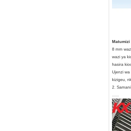
kioo ukuta kwa oga,
nyumbani bafuni kioo
ukuta jopo
10 mm shaba iliyojenga
kioo kioo, 10 mm unene
wa shaba kioo kali, 10 mm
shaba ya kioo yenye
hasira
Matumizi 
Kiwanda cha usalama cha
8 mm wazi
10mm cha mlango wa
wazi ya ki
glasi uliokasirika wa
China, usalama wa glasi
hasira kio
10 za mlango wa nje wa
glasi ngumu
Ujenzi wa 
kizigeu, n
Kujenga kioo
mtengenezaji pazia ukuta
2. Samani,
kioo bei ya jumla hasira
......
laminated mbili mara mbili
glazing maboksi kioo
Usalama wa glasi wazi za
glasi wazi za glasi - glasi
nzuri iliyowekwa na glasi
nzuri na kiwanda cha
ujenzi wa glasi kitaalam