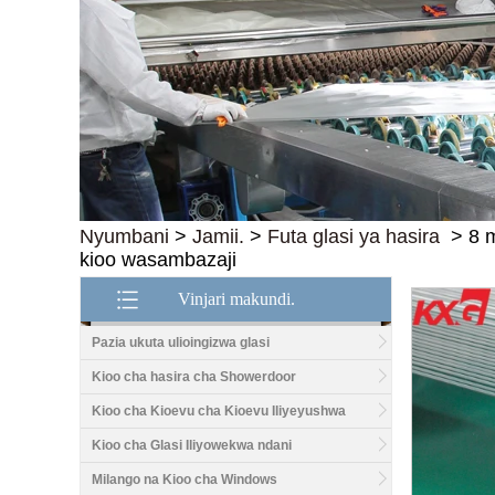
Nyumbani
>
Jamii.
>
Futa glasi ya hasira
>
8 
kioo wasambazaji
Vinjari makundi.
Pazia ukuta ulioingizwa glasi
Kioo cha hasira cha Showerdoor
Kioo cha Kioevu cha Kioevu Iliyeyushwa
Kioo cha Glasi Iliyowekwa ndani
Milango na Kioo cha Windows