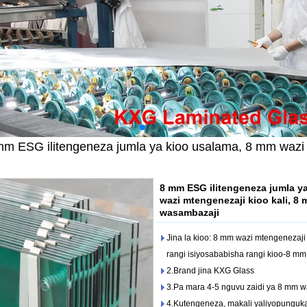
mm ESG ilitengeneza jumla ya kioo usalama, 8 mm wazi m
8 mm ESG ilitengeneza jumla y
wazi mtengenezaji kioo kali, 8 
wasambazaji
Jina la kioo: 8 mm wazi mtengenezaji
rangi isiyosababisha rangi kioo-8 mm
2.Brand jina KXG Glass
3.Pa mara 4-5 nguvu zaidi ya 8 mm wa
4.Kutengeneza, makali yaliyopunguka