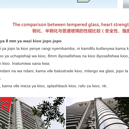
ya 8 mm ya wazi kioo jopo jopo
 ya jopo la kioo yenye rangi nyembamba, ni kamilifu kuifanywa kama k
oo ya uchapishaji wa kioo, 8mm iliyosafishwa na kioo iliyosafishwa k
o kioo. Inatumiwa sana kwa:
ndani na wa ndani, kama vile balustrade kioo, mlango wa glasi, jopo la 
k.
 kama vile meza ya kioo, splashback kioo, rafu za kioo, nk.