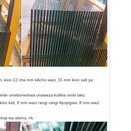
, kioo 12 cha mm kilicho wazi, 15 mm kioo safi ya
ote umeboreshwa unaweza kufikia ombi lako.
ioo kali, 8 mm wazi rangi rangi iliyopigwa, 8 mm wazi
haji wa alama, nk.