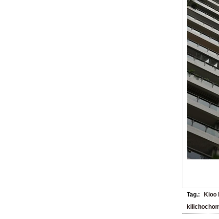
Tag.:
Kioo 
kilichocho