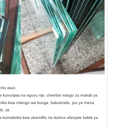
icho wazi.
 ni kuvunjwa na nguvu nje, chembe ndogo za makali ya
ika kwa mlango wa kuoga, balustrade, juu ya meza.
6, nk.
a kumalizika kwa ukamilifu na lazima ufanywe kabla ya