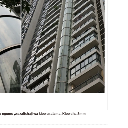
ye ngumu
,
wazalishaji wa kioo usalama
,
Kioo cha 8mm