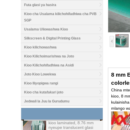
Futa glasi ya hasira
Kioo cha Usalama kilichohifadhiwa cha PVB
SGP
Usalama Uliowashwa Kioo
Silkscreen & Digital Printing Glass
Kioo kilichowashwa
Kioo Kilichoimarishwa na Joto
Kioo Kilichohifadhiwa na Asidi
8 mm E
Joto Kioo Lowekwa
Thamani nzuri1 / 2 inch
colorl
Kioo Iliyopigwa rangi
kioo kioo kiwanda, 12 mm
meza ya kioo meza
China mten
Kioo cha kutafakari joto
fabricators juu ya China
kioo, 8 m
Jedwali la Juu la Gurudumu
kulainisha
8.76 mm nyeupe bei ya
mlango wa 
kioo laminated, 8.76 mm
nyeupe translucent glasi
laminated, kioo wazi
laminated kioo