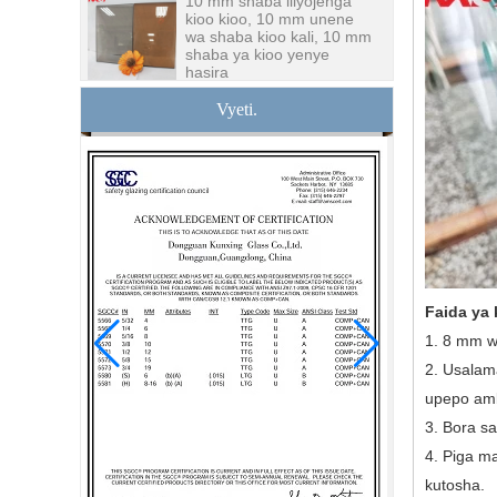
shaba ya kioo yenye
hasira
Kiwanda cha usalama cha
10mm cha mlango wa
glasi uliokasirika wa
Vyeti.
China, usalama wa glasi
10 za mlango wa nje wa
glasi ngumu
Kujenga kioo
mtengenezaji pazia ukuta
kioo bei ya jumla hasira
laminated mbili mara mbili
glazing maboksi kioo
Usalama wa glasi wazi za
Faida ya 
glasi wazi za glasi - glasi
nzuri iliyowekwa na glasi
1. 8 mm wa
nzuri na kiwanda cha
2. Usalam
ujenzi wa glasi kitaalam
upepo amb
Thamani nzuri1 / 2 inch
3. Bora s
kioo kioo kiwanda, 12 mm
meza ya kioo meza
4. Piga m
fabricators juu ya China
kutosha.