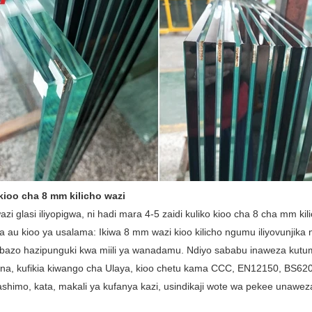
kioo cha 8 mm kilicho wazi
zi glasi iliyopigwa, ni hadi mara 4-5 zaidi kuliko kioo cha 8 cha mm kil
a au kioo ya usalama: Ikiwa 8 mm wazi kioo kilicho ngumu iliyovunjika
azo hazipunguki kwa miili ya wanadamu. Ndiyo sababu inaweza kutum
ana, kufikia kiwango cha Ulaya, kioo chetu kama CCC, EN12150, BS620
ashimo, kata, makali ya kufanya kazi, usindikaji wote wa pekee unawez