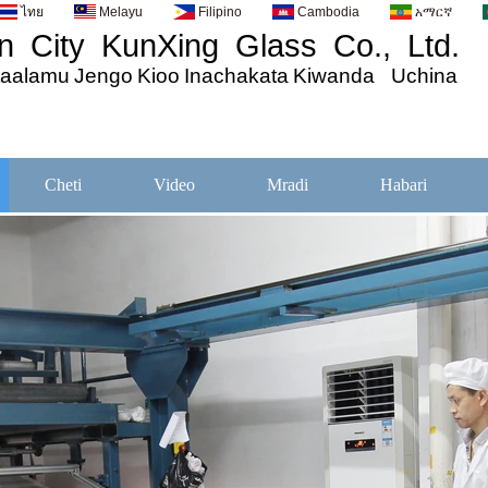
ไทย
Melayu
Filipino
Cambodia
አማርኛ
 City KunXing Glass Co., Ltd.
taalamu
Jengo
Kioo
Inachakata
Kiwanda Uchina
Cheti
Video
Mradi
Habari