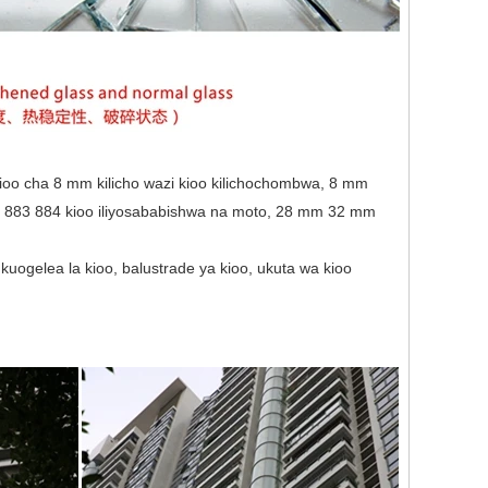
ioo cha 8 mm kilicho wazi kioo kilichochombwa, 8 mm
ioo, 883 884 kioo iliyosababishwa na moto, 28 mm 32 mm
kuogelea la kioo, balustrade ya kioo, ukuta wa kioo