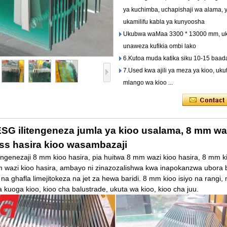
ya kuchimba, uchapishaji wa alama, 
ukamilifu kabla ya kunyoosha
Ukubwa waMaa 3300 * 13000 mm, u
unaweza kufikia ombi lako
6.Kutoa muda katika siku 10-15 baada
7.Used kwa ajili ya meza ya kioo, uku
mlango wa kioo ...
SG ilitengeneza jumla ya kioo usalama, 8 mm waz
ess hasira kioo wasambazaji
genezaji 8 mm kioo hasira, pia huitwa 8 mm wazi kioo hasira, 8 mm kio
m wazi kioo hasira, ambayo ni zinazozalishwa kwa inapokanzwa ubora bo
 na ghafla limejitokeza na jet za hewa baridi. 8 mm kioo isiyo na ran
kuoga kioo, kioo cha balustrade, ukuta wa kioo, kioo cha juu.