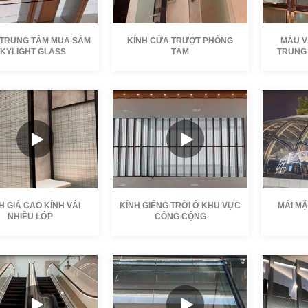
 TRUNG TÂM MUA SẮM
KÍNH CỬA TRƯỢT PHÒNG
MẪU V
KYLIGHT GLASS
TẮM
TRUNG
KXG
Tác giả:
KXG
Tác giả:
ợng.:
Thời lượng.:
Thời lượn
023-05-22
Ngày:
2024-10-08
Ngày:
20
 GIÁ CAO KÍNH VẢI
KÍNH GIẾNG TRỜI Ở KHU VỰC
MÁI MẶ
NHIỀU LỚP
CÔNG CỘNG
KXG
Tác giả:
KXG
Tác giả:
ợng.:
Thời lượng.:
Thời lượn
024-09-27
Ngày:
2024-09-27
Ngày:
20