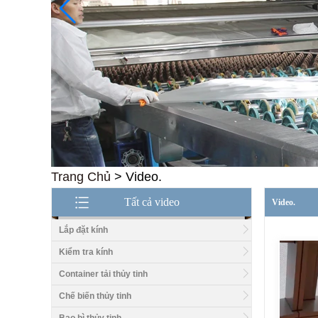
Trang Chủ
>
Video.
Tất cả video
Video.
Lắp đặt kính
Kiểm tra kính
Container tải thủy tinh
Chế biến thủy tinh
Giá tốt 1/2 nhà máy sản
xuất mặt bàn bằng kính 2