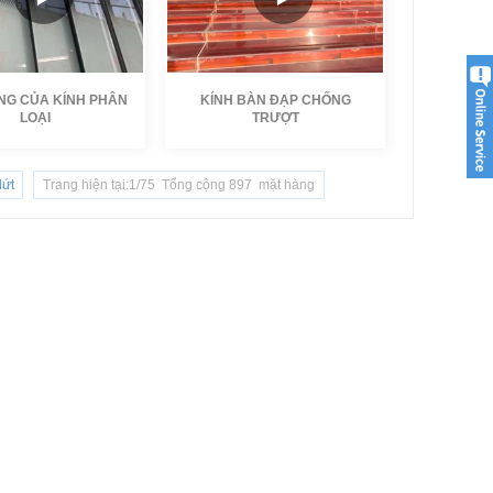
NG CỦA KÍNH PHÂN
KÍNH BÀN ĐẠP CHỐNG
LOẠI
TRƯỢT
KXG
Tác giả:
KXG
ứt
Trang hiện tại:1/75 Tổng cộng 897 mặt hàng
g.:
Thời lượng.:
24-09-18
Ngày:
2024-09-18