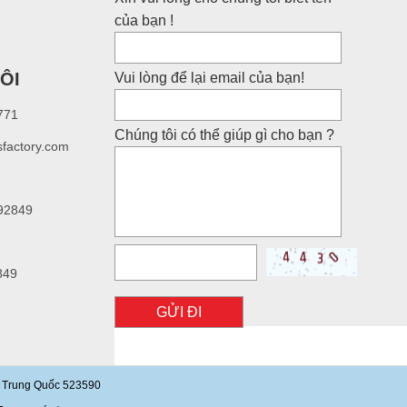
của bạn !
ÔI
Vui lòng để lại email của bạn!
771
Chúng tôi có thể giúp gì cho bạn ?
sfactory.com
92849
849
GỬI ĐI
g, Trung Quốc 523590