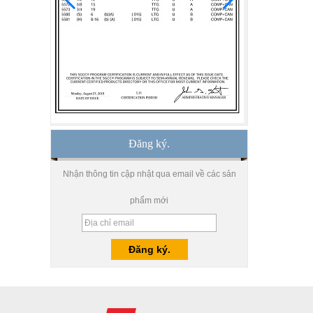
sản xuất bởi nhà máy kính
xây dựng chuyên nghiệp
Giá tốt 1/2 nhà máy sản
xuất mặt bàn bằng kính 2
inch, 12 nhà chế tạo mặt
bàn bằng kính cường lực
mm tại Trung Quốc
8,76 mm kính dán giá
trắng, 8,76 mm kính mờ
mờ, nhà máy kính mờ che
Đăng ký.
khuất
Nhận thông tin cập nhật qua email về các sản
10 mm 12 mm 15 mm
kính cường lực an toàn
phẩm mới
giá, nhà máy kính cường
lực cao cấp, kính cường
lực an toàn Trung Quốc
Bán buôn 8 mm 10 mm
siêu lụa in lụa cường lực,
in kỹ thuật số cường lực
kính cường lực