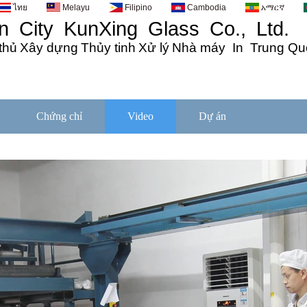
ไทย
Melayu
Filipino
Cambodia
አማርኛ
 City KunXing Glass Co., Ltd.
thủ
Xây dựng
Thủy tinh
Xử lý
Nhà máy In Trung Qu
Chứng chỉ
Video
Dự án
Tin tức