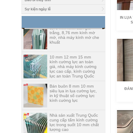
Bao bì thủy tinh
inch, 12 nhà chế tạo mặt
bàn bằng kính cường lực
Sự kiện ngày lễ
mm tại Trung Quốc
IN LỤA
8,76 mm kính dán giá
S
trắng, 8,76 mm kính mờ
mờ, nhà máy kính mờ che
khuất
Tác giả:
Thời lư
Ngày:
2
10 mm 12 mm 15 mm
kính cường lực an toàn
giá, nhà máy kính cường
lực cao cấp, kính cường
lực an toàn Trung Quốc
Bán buôn 8 mm 10 mm
siêu lụa in lụa cường lực,
ĐÁNH
in kỹ thuật số cường lực
kính cường lực
Tác giả:
Nhà sản xuất Trung Quốc
cung cấp tấm kính cường
Thời lư
lực trong suốt 10 mm chất
Ngày:
2
lượng cao