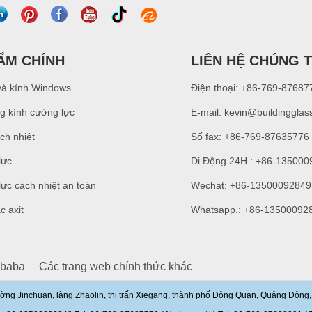
ẨM CHÍNH
LIÊN HỆ CHÚNG T
và kính Windows
Điện thoại: +86-769-87687
g kính cường lực
E-mail:
kevin@buildingglas
ch nhiệt
Số fax: +86-769-87635776
lực
Di Động 24H.: +86-135000
ực cách nhiệt an toàn
Wechat: +86-13500092849
c axit
Whatsapp.: +86-13500092
ibaba
Các trang web chính thức khác
ờng Jinchuan, làng Zhaolin, thị trấn Xiegang, thành phố Đông Quan, Quảng Đôn