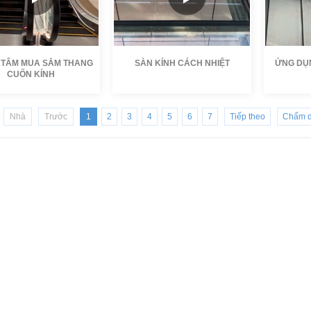
 TÂM MUA SẮM THANG
SÀN KÍNH CÁCH NHIỆT
ỨNG DỤ
CUỐN KÍNH
KXG
Tác giả:
KXG
Tác giả:
Nhà
Trước
1
2
3
4
5
6
7
Tiếp theo
Chấm d
ợng.:
Thời lượng.:
Thời lượn
024-09-18
Ngày:
2024-09-18
Ngày:
20