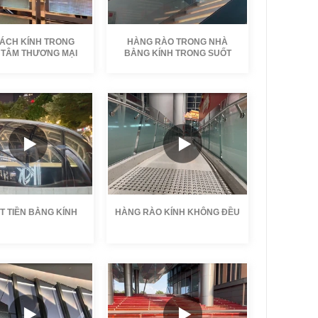
ÁCH KÍNH TRONG
HÀNG RÀO TRONG NHÀ
 TÂM THƯƠNG MẠI
BẰNG KÍNH TRONG SUỐT
KXG
Tác giả:
KXG
g.:
Thời lượng.:
24-10-08
Ngày:
2024-10-08
T TIỀN BẰNG KÍNH
HÀNG RÀO KÍNH KHÔNG ĐỀU
KXG
Tác giả:
KXG
g.:
Thời lượng.:
24-09-27
Ngày:
2024-09-27