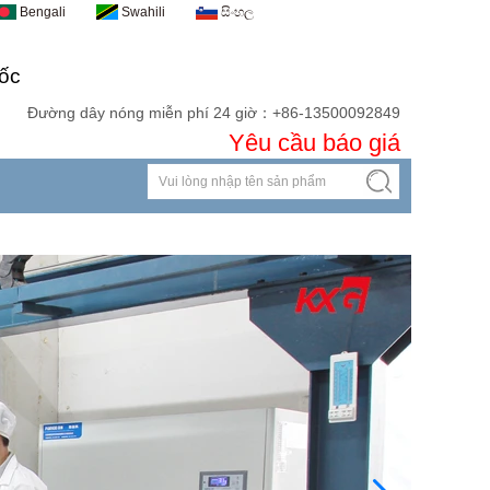
Bengali
Swahili
සිංහල
ốc
Đường dây nóng miễn phí 24 giờ：+86-13500092849
Yêu cầu báo giá
Liên hệ
Tải