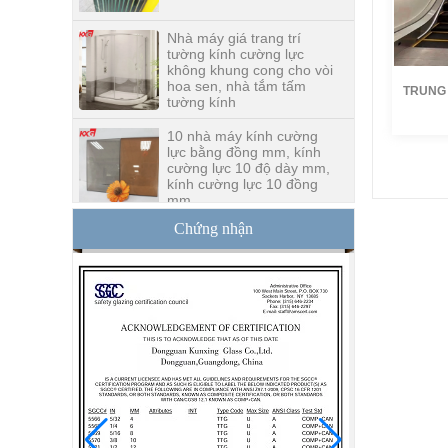
Nhà máy giá trang trí
tường kính cường lực
không khung cong cho vòi
hoa sen, nhà tắm tấm
tường kính
TRUNG
10 nhà máy kính cường
lực bằng đồng mm, kính
cường lực 10 độ dày mm,
Tác giả:
kính cường lực 10 đồng
mm
Thời lư
Ngày:
2
Trung Quốc an ninh nhà
Chứng nhận
máy sản xuất cửa kính
cường lực 10mm, cửa
kính cường lực nội thất
ngoại thất 10mm an toàn
Xây dựng nhà sản xuất
kính tường rèm giá bán
buôn kính cường lực gấp
đôi ba kính cách nhiệt
15mm an toàn rõ ràng
kính cường lực giá - kính
cường lực chất lượng tốt