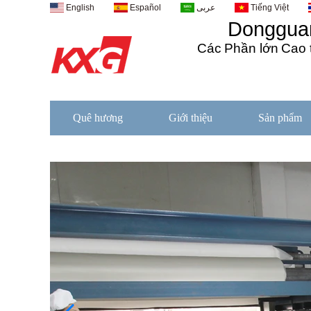
English
Español
عربى
Tiếng Việt
Dongguan
Các
Phần lớn
Cao 
Quê hương
Giới thiệu
Sản phẩm