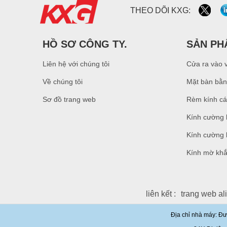
Nhà sản xuất Trung Quốc
THEO DÕI KXG:
cung cấp tấm kính cường
lực trong suốt 10 mm chất
lượng cao
HỒ SƠ CÔNG TY.
SẢN PH
Nhà máy giá trang trí
tường kính cường lực
Liên hệ với chúng tôi
Cửa ra vào 
không khung cong cho vòi
hoa sen, nhà tắm tấm
Về chúng tôi
Mặt bàn bằn
tường kính
Sơ đồ trang web
Rèm kính cá
10 nhà máy kính cường
lực bằng đồng mm, kính
Kính cường 
cường lực 10 độ dày mm,
kính cường lực 10 đồng
Kính cường l
mm
Kính mờ khắ
Trung Quốc an ninh nhà
máy sản xuất cửa kính
cường lực 10mm, cửa
kính cường lực nội thất
ngoại thất 10mm an toàn
liên kết :
trang web al
Xây dựng nhà sản xuất
kính tường rèm giá bán
Địa chỉ nhà máy: Đư
buôn kính cường lực gấp