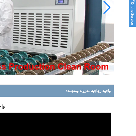
لبلاب
ليلى
العنبر
كيفن
هارون
كريستال
واجهة زجاجية معزولة ومتجمدة
واج