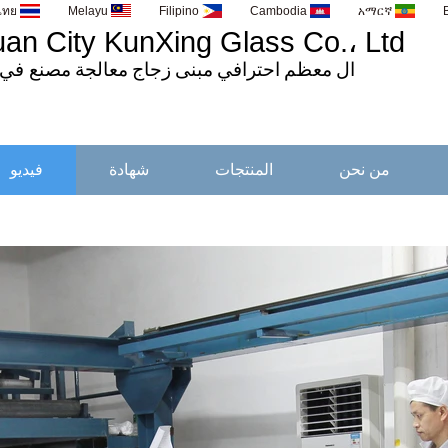
ไทย
Melayu
Filipino
Cambodia
አማርኛ
n City KunXing Glass Co.، Ltd.
ال
معظم
احترافي
مبنى
زجاج
معالجة
مصنع في 
من نحن
المنتجات
شهادة
فيديو