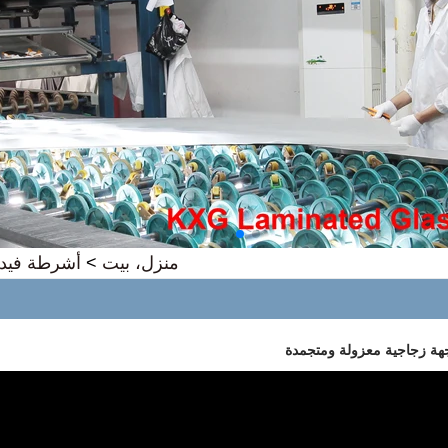
منزل، بيت
>
أشرطة فيدي
هة زجاجية معزولة ومتجمدة