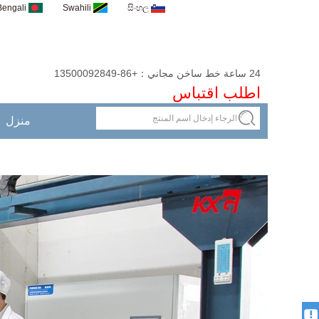
Bengali
Swahili
සිංහල
24 ساعة خط ساخن مجاني：+86-13500092849
اطلب اقتباس
منزل
التنزيلات
سوزي