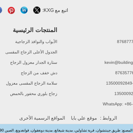
اتبع مع KXG:
المنتجات الرئيسية
الأبواب والنوافذ الزجاجية
الجدول الأعلى الزجاج المقسى
kevin@building
ستارة الجدار معزول الزجاج
دش خفف من الزجاج
سلامة الزجاج المقسى معزول
زجاج بلوري محفور بالحمض
الروابط :
موقع علي بابا
المواقع الرسمية الأخرى
لمصنع: طريق جينتشوان، قرية تشاولين، مدينة شيغانغ، مدينة دونغقوان، قوانغدونغ، الصين 523590