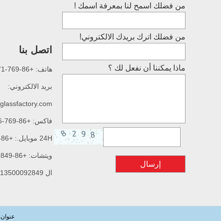
من فضلك اسمح لنا بمعرفة اسمك !
من فضلك اترك بريدك الالكتروني!
اتصل بنا
ماذا يمكننا أن نفعل لك ؟
هاتف: +86-769-87687771
بريد الالكتروني:
glassfactory.com
فاكس: +86-769-87635776
24H موبايل.: +86-13500092849
ويتشات: +86-13500092849
إرسال
ال WhatsApp: +86-13500092849
عنوان ا