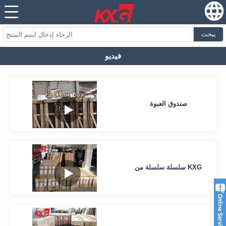
يبحث
فيديو
صندوق العبوة
سلسلة سلسلة من KXG