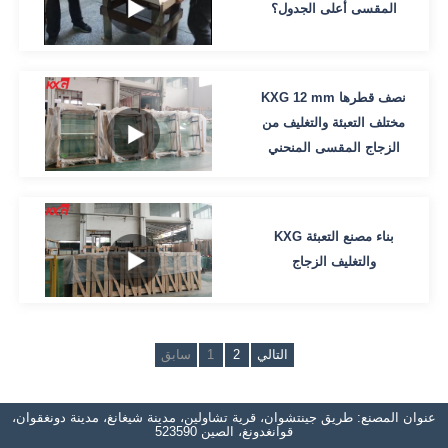
المقسى أعلى الجدول؟
KXG 12 mm نصف قطرها
مختلف التعبئة والتغليف من
الزجاج المقسى المنحني
KXG بناء مصنع التعبئة
والتغليف الزجاج
التالي
2
1
سابق
عنوان المصنع: طريق جينتشوان، قرية تشاولين، مدينة شيغانغ، مدينة دونغقوان،
قوانغدونغ، الصين 523590