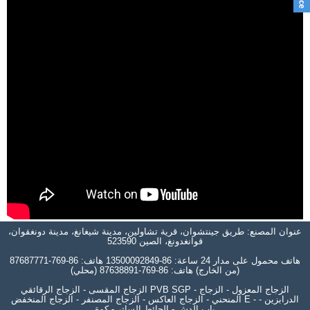
عنوان المصنع: طريق جينتشوان، قرية تشاولين، مدينة شيغانغ، مدينة دونغقوان،
قوانغدونغ، الصين 523590
هاتف محمول على مدار 24 ساعة: 86-13500092849 هاتف: 86-769-87687771
(من الخارج) هاتف: 86-769-87638891 (محلي)
الزجاج المقسى - الزجاج الرقائقي PVB SGP - الزجاج المعزول - الزجاج
المنحني - الزجاج العاكس - الزجاج المصنفر - الزجاج المنخفض E - الدرابزين -
باب الدش - الحائط الساتر - كوة