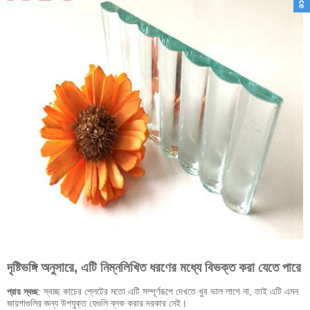
দৃষ্টিভঙ্গি অনুসারে, এটি নিম্নলিখিত ধরণের মধ্যে বিভক্ত করা যেতে পারে
: স্বচ্ছ কাচের প্লেটের মতো এটি সম্পূর্ণরূপে দেখতে খুব ভাল লাগে না, তাই এটি এমন
প্রায় স্বচ্ছ
জায়গাগুলির জন্য উপযুক্ত যেগুলি ব্লক করার দরকার নেই।