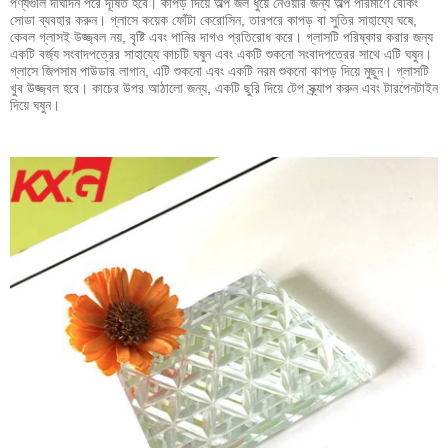
পণ্যগুলি দীর্ঘদিন পরে দূষিত হবে। কাপড় দিয়ে অল্প জল ধুয়ে নেওয়ার জন্য অল্প পরিমাণে বেকিং
সোডা ব্যবহার করুন। গ্লাসে কয়েক ফোঁটা কেরোসিন, তারপরে কাপড় বা সুতির সাহায্যে ঘষে,
কেবল গ্লাসই উজ্জ্বল নয়, বৃষ্টি এবং পানির দাগও প্রতিরোধ করে। গ্লাসটি পরিষ্কার করার জন্য
একটি বর্জ্য সংবাদপত্রের সাহায্যে কাচটি ঘষুন এবং একটি শুকনো সংবাদপত্রের সাথে এটি ঘষুন।
গ্লাসে জিপসাম পাউডার লাগান, এটি শুকনো এবং একটি নরম শুকনো কাপড় দিয়ে মুছুন। গ্লাসটি
খুব উজ্জ্বল হবে। কাচের উপর আঠালো জন্য, একটি ছুরি দিয়ে টেপ স্ক্র্যাপ করুন এবং টারপেনটাইন
দিয়ে ঘষুন।