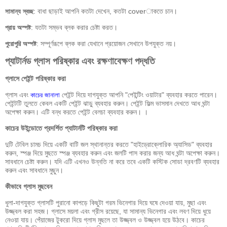
: বাধা ছাড়াই আপনি কতটা দেখেন, কতটা coverাকতে চান।
সামান্য স্বচ্ছ
: যতটা সম্ভব ব্লক করার চেষ্টা করত।
প্রায় অস্পষ্ট
: সম্পূর্ণরূপে ব্লক করা যেখানে প্রয়োজন সেখানে উপযুক্ত নয়।
পুরোপুরি অস্পষ্ট
প্যাটার্নড গ্লাস পরিষ্কার এবং রক্ষণাবেক্ষণ পদ্ধতি
গ্লাসে পেইন্ট পরিষ্কার করা
গ্লাস এবং
পেইন্ট দিয়ে দাগযুক্ত আপনি "পেইন্টিং ওয়াটার" ব্যবহার করতে পারেন।
কাচের জানালা
পেইন্টটি তুলতে কেবল একটি পেইন্ট ঝাড়ু ব্যবহার করুন। পেইন্ট ফিল্ম ভাসমান দেখতে আধ ঘন্টা
অপেক্ষা করুন। এটি বন্ধ করতে পেইন্ট বেলচা ব্যবহার করুন। ।
কাচের উইন্ডোতে প্রদর্শিত প্যাটার্নটি পরিষ্কার করা
দুটি টেবিল চামচ দিয়ে একটি বাটি জল স্থানান্তর করতে "হাইড্রোক্লোরিক অ্যাসিড" ব্যবহার
করুন, স্পঞ্জ দিয়ে মুছতে স্পঞ্জ ব্যবহার করুন এবং জলটি পাস করার জন্য আধ ঘন্টা অপেক্ষা করুন।
সাবধানে চেষ্টা করুন। যদি এটি এখনও উন্নতি না করে তবে একটি কস্টিক সোডা দ্রবণটি ব্যবহার
করুন এবং সাবধানে মুছুন।
কীভাবে গ্লাস মুছবেন
ধুলা-দাগযুক্ত গ্লাসটি পুরানো কাপড়ে কিছুটা গরম ভিনেগার দিয়ে ঘষে দেওয়া যায়, মুছা এবং
উজ্জ্বল করা সহজ। গ্লাসে ময়লা এবং গ্রীস রয়েছে, যা সামান্য ভিনেগার এবং লবণ দিয়ে ধুয়ে
নেওয়া যায়। পেঁয়াজের টুকরো দিয়ে গ্লাস মুছলে তা উজ্জ্বল ও উজ্জ্বল হয়ে উঠবে। কাচের