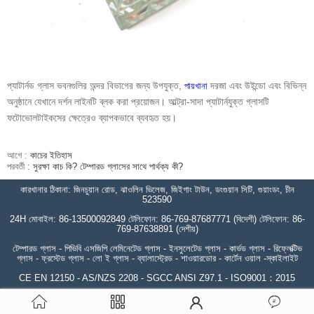
প্যাটার্নড গ্লাস ভবনগুলির অন্দর বিভাগের জন্য উপযুক্ত,
দরজা এবং উইন্ডো এবং বিভিন্ন
পায়খানা
অনুষ্ঠানে যেখানে দর্শন লাইনটি ব্লক করা প্রয়োজন। আল্ট্রা-সাদা প্যাটার্নযুক্ত গ্লাসটি
ফটোভোলটাইকসের ক্ষেত্রেও ব্যাপকভাবে ব্যবহৃত হয়।
আগে :
কাচের ইতিহাস
পরবর্তী :
সুরক্ষা কাচ কি? টেম্পারড গ্লাসের সাথে পার্থক্য কী?
কারখানার ঠিকানা: জিনচুয়ান রোড, ঝাওলিন ভিলেজ, জিইগাং টাউন, ডংগুয়ান সিটি, গুয়াংডং, চীন
523590
24H মোবাইল: 86-13500092849 টেলিফোন: 86-769-87687771 (বিদেশী) টেলিফোন: 86-
769-87638891 (দেশীয়)
টেম্পারড গ্লাস - পিভিবি এসজিপি লেমিনেটেড গ্লাস - ইনসুলেটেড গ্লাস - কার্ভড গ্লাস - রিফ্লেক্টিভ
গ্লাস - ফ্রস্টেড গ্লাস - লো ই গ্লাস - ব্যালাস্ট্রেড - শাওয়ারডোর - কার্টেন ওয়াল -স্কাইলাইট
CE EN 12150 - AS/NZS 2208 - SGCC ANSI Z97.1 - ISO9001：2015