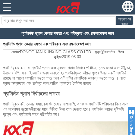
অনুসন্ধান
করুন
প্যাটার্নড গ্লাস কেনার দক্ষতা এবং পরিষ্কার এবং রক্ষণাবেক্ষণ জ্ঞান
প্যাটার্নড গ্লাস কেনার দক্ষতা এবং পরিষ্কার এবং রক্ষণাবেক্ষণ জ্ঞান
লেখক:
DONGGUAN KUNXING GLASS CO LTD
সূত্র:
ইন্টারনেটের
উপর
মুক্তি:
2019-06-03
প্যাটার্নযুক্ত কাচ, যা প্যাটার্ন গ্লাস এবং নুরলেড গ্লাস হিসাবে পরিচিত, মূলত দরজা এবং উইন্ডো,
ইনডোর বগি, স্নান ইত্যাদির জন্য ব্যবহৃত হয় প্যাটার্নযুক্ত কাঁচের পৃষ্ঠের উপর একটি প্যাটার্ন
রয়েছে যা আলো সঞ্চারিত করতে পারে তবে এটি দৃষ্টির রেখাটিকে অবরুদ্ধ করতে পারে । এতে
স্বচ্ছ অস্বচ্ছতা এবং দুর্দান্ত আলংকারিক প্রভাবের বৈশিষ্ট্য রয়েছে।
প্যাটার্নড গ্লাস নির্বাচনের দক্ষতা
প্যাটার্নযুক্ত কাঁচ কেনার সময়, চ্যাপ্টা দেখার পাশাপাশি, এমবসড প্যাটার্নটি পরিষ্কার কিনা এবং
এর সংক্রমণ প্রয়োজনীয়তার সাথে মিলিত কিনা তাও দেখতে হবে। প্যাটার্নড কাচের দৃষ্টিভঙ্গি
দূরত্ব এবং প্যাটার্নের সাথে পরিবর্তিত হয়।