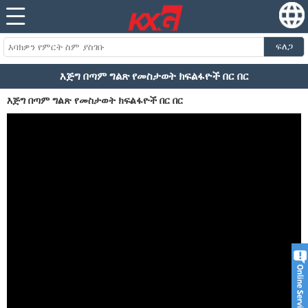
ፍለጋ
እጅግ በጣም ግልጽ የመስታወት ክፍልፋዮች በር በር
እጅግ በጣም ግልጽ የመስታወት ክፍልፋዮች በር በር