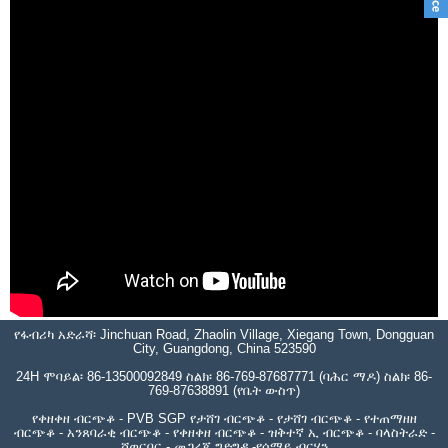
የፋብሪካ አድራሻ፡ Jinchuan Road, Zhaolin Village, Xiegang Town, Dongguan
City, Guangdong, China 523590
24H ሞባይል፡ 86-13500092849 ስልክ፡ 86-769-87687771 (ባሕር ማዶ) ስልክ፡ 86-
769-87638891 (የቤት ውስጥ)
የቀዘቀዘ ብርጭቆ - PVB SGP የታሸገ ብርጭቆ - የታሸገ ብርጭቆ - የተጠማዘዘ
ብርጭቆ - አንጸባራቂ ብርጭቆ - የቀዘቀዘ ብርጭቆ - ዝቅተኛ ኢ ብርጭቆ - ባላስትራድ -
ሻወርበር - መጋረጃ ግድግዳ -የሰማይ ብርሃን