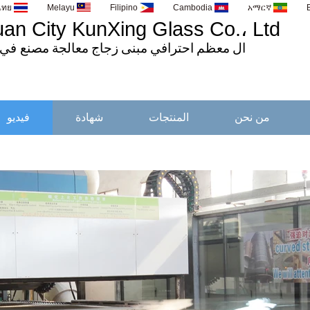
ไทย
Melayu
Filipino
Cambodia
አማርኛ
n City KunXing Glass Co.، Ltd.
ال
معظم
احترافي
مبنى
زجاج
معالجة
مصنع في 
من نحن
المنتجات
شهادة
فيديو