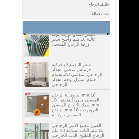
جدا الشاشة الحريرية الطباعة
تغليف الزجاج
الزجاج المقسى ، الطباعة
الرقمية تشديد سعر الزجاج
حدث عطلة
الصين الصانع توريد جودة
عالية 10 ملم واضح سعر
ورقة الزجاج المقسى
سعر المصنع الزخرفية
فرملس منحني الجدار
الزجاجي المقسى للاستحمام
، حمام المنزل لوحة الجدار
الزجاجي
10 mm البرونزية الزجاج
المقسى ملون المصنع ، 10
mm سمك الزجاج المقسى
البرونزية ، 10 mm الزجاج
المقسى برونزية
الصين مصنع الأمن الزجاجي
10 ملم الباب، سلامة 10 ملم
الزجاج المقوى الباب الخارجي
الداخلي