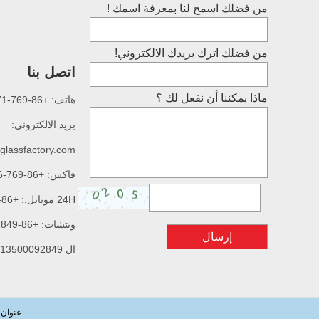
من فضلك اسمح لنا بمعرفة اسمك !
من فضلك اترك بريدك الالكتروني!
اتصل بنا
ماذا يمكننا أن نفعل لك ؟
هاتف: +86-769-87687771
بريد الالكتروني:
glassfactory.com
فاكس: +86-769-87635776
24H موبايل.: +86-13500092849
ويتشات: +86-13500092849
إرسال
ال WhatsApp: +86-13500092849
عنوان ا