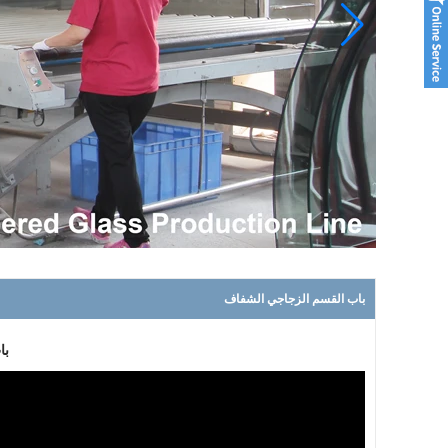
لبلاب
ليلى
العنبر
كيفن
هارون
كريستال
باب القسم الزجاجي الشفاف
با