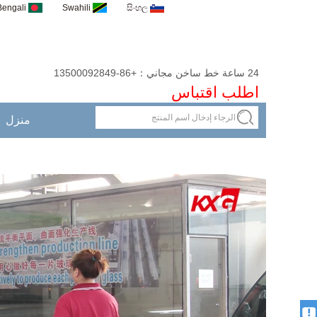
Bengali
Swahili
සිංහල
24 ساعة خط ساخن مجاني：+86-13500092849
اطلب اقتباس
منزل
التنزيلات
سوزي