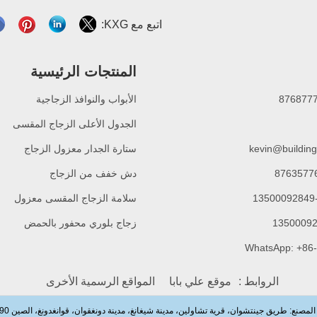
اتبع مع KXG:
المنتجات الرئيسية
الأبواب والنوافذ الزجاجية
الجدول الأعلى الزجاج المقسى
kevin@building
ستارة الجدار معزول الزجاج
دش خفف من الزجاج
سلامة الزجاج المقسى معزول
زجاج بلوري محفور بالحمض
الروابط :
موقع علي بابا
المواقع الرسمية الأخرى
لمصنع: طريق جينتشوان، قرية تشاولين، مدينة شيغانغ، مدينة دونغقوان، قوانغدونغ، الصين 523590