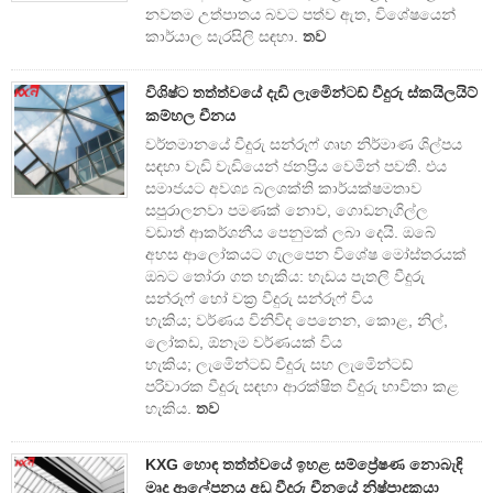
නවතම උත්පාතය බවට පත්ව ඇත, විශේෂයෙන්
කාර්යාල සැරසිලි සඳහා.
තව
විශිෂ්ට තත්ත්වයේ දැඩි ලැමිෙන්ටඩ් වීදුරු ස්කයිලයිට්
කම්හල චීනය
වර්තමානයේ වීදුරු සන්රූෆ් ගෘහ නිර්මාණ ශිල්පය
සඳහා වැඩි වැඩියෙන් ජනප්‍රිය වෙමින් පවතී. එය
සමාජයට අවශ්‍ය බලශක්ති කාර්යක්ෂමතාව
සපුරාලනවා පමණක් නොව, ගොඩනැගිල්ල
වඩාත් ආකර්ශනීය පෙනුමක් ලබා දෙයි. ඔබේ
අහස ආලෝකයට ගැලපෙන විශේෂ මෝස්තරයක්
ඔබට තෝරා ගත හැකිය: හැඩය පැතලි වීදුරු
සන්රූෆ් හෝ වක්‍ර වීදුරු සන්රූෆ් විය
හැකිය; වර්ණය විනිවිද පෙනෙන, කොළ, නිල්,
ලෝකඩ, ඕනෑම වර්ණයක් විය
හැකිය; ලැමිෙන්ටඩ් වීදුරු සහ ලැමිෙන්ටඩ්
පරිවාරක වීදුරු සඳහා ආරක්ෂිත වීදුරු භාවිතා කළ
හැකිය.
තව
KXG හොඳ තත්ත්වයේ ඉහළ සම්ප්‍රේෂණ නොබැඳි
මෘදු ආලේපනය අඩු වීදුරු චීනයේ නිෂ්පාදකයා