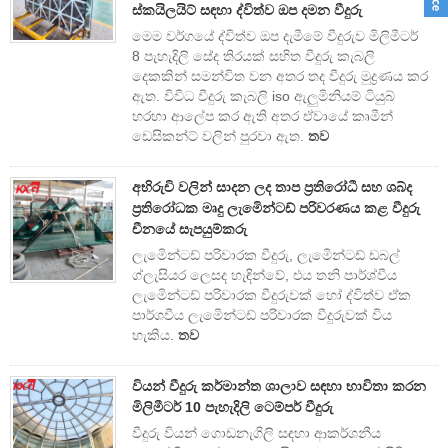
ස්කයිලයිට් සඳහා ද්විත්ව ඔප දමන වීදුරු
මෙම වර්ගයේ ද්විත්ව ඔප දැමීමේ වීදුරුව මිලිමීටර්
8 පැහැදිලි සේද තිරයක් සහිත වීදුරු කැබලි
දෙකකින් සමන්විත වන අතර තද වීදුරු මුද්‍රණය කර
ඇත. විවිධ වීදුරු කැබලි iso ඇලුමිනියම් ටියුබ්
හරහා ආලේප කර ඇති අතර ඒවායේ කෘමීන්
ඩෙසිකන්ට් වලින් පුරවා ඇත.
තව
අභිරුචි වලින් සාදන ලද තාප ප්‍රතිරෝධී සහ ශබ්ද
ප්‍රතිරෝධක මෘදු ලැමිෙන්ටඩ් පරිවරණය කළ වීදුරු
චීනයේ සැපයුම්කරු
ලැමිෙන්ටඩ් පරිවාරක වීදුරු, ලැමිෙන්ටඩ් ඩබල්
ග්ලැසියර ලෙසද හැඳින්වේ, එය තනි පාර්ශ්වීය
ලැමිෙන්ටඩ් පරිවාරක වීදුරුවක් හෝ ද්විත්ව ඒක
පාර්ශවීය ලැමිෙන්ටඩ් පරිවාරක වීදුරුවක් විය
හැකිය.
තව
වියන් වීදුරු කර්මාන්ත ශාලාව සඳහා භාවිතා කරන
මිලිමීටර් 10 පැහැදිලි ටෙම්පර් වීදුරු
වීදුරු වියන් ගොඩනැගිලි සඳහා ආකර්ශනීය