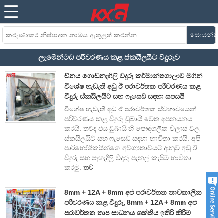
සොයන්
ලැමිෙන්ටඩ් පරිවරණය කළ ස්කයිලයිට් වීදුරුව
චීනය ගොඩනැගිලි වීදුරු කර්මාන්තශාලාව මගින්
විශේෂ හැඩැති අඩු ඊ පරාවර්තක පරිවරණය කළ
වීදුරු ස්කයිලයිට් සහ ෆැසෙඩ් සඳහා සපයයි
විශේෂ හැඩැති අඩු ඊ පරාවර්තක ස්වභාවයෙන්
පරිවරණය කළ වීදුරු ඩුබායි වෙත අපනයනය
කරයි. තවද එය ඩුබායි හි පෞද්ගලික විලාස් වල
ස්කයිලයිට් සහ ෆැසෙඩ් සඳහා භාවිතා කරයි. අපි
පාරිභෝගිකයින්ගේ අවශ්‍යතාවයට අනුව අඩු ඊ
වීදුරු සහ පැහැදිලි වීදුරු පැනල් කැපීම භාවිතා
කරමු.
තව
8mm + 12A + 8mm අළු පරාවර්තක තාවකාලික
පරිවරණය කළ වීදුරු, 8mm + 12A + 8mm අළු
පරාවර්තක තාප සාධනය ශක්තිය ඉතිරි කිරීම