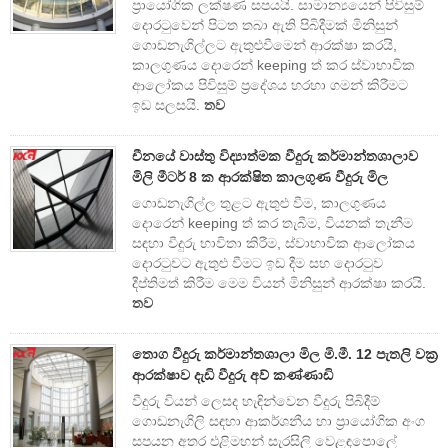
ප්‍රායෝගික ලක්ෂණ සපයයි. සාමාන්‍යයෙන් පිවිසුම්
දොරටුවෙන් පිටත තබා ඇති පිබිදීමක් මිනිසුන්
ගොඩනැගිල්ලට ඇතුළුවීමෙන් ආරක්ෂා කරයි,
කාලගුණය දොරෙන් keeping ත් කර ස්වාභාවික
ආලෝකය පිවිසුම් ප්‍රදේශය හරහා ගමන් කිරීමට
ඉඩ සලසයි.
තව
චීනයේ වාස්තු විද්‍යාත්මක වීදුරු කර්මාන්තශාලාව
මිලි මීටර් 8 ක ආරක්ෂිත කාලගුණ වීදුරු මිල
ගොඩනැගිල්ල තුළට ඇතුළු වීම, කාලගුණය
දොරෙන් keeping ත් කර තැබීම, වියනක් තැනීම
සඳහා වීදුරු භාවිතා කිරීම, ස්වාභාවික ආලෝකය
දොරටුවට ඇතුළු වීමට ඉඩ දීම සහ දොරටුව
දීප්තිමත් කිරීම මෙම වියන් මිනිසුන් ආරක්ෂා කරයි.
තව
තොග වීදුරු කර්මාන්තශාලා මිල මි.මී. 12 පැතලි වක්‍ර
ආරක්ෂාව දැඩි වීදුරු අව් කණ්ණාඩි
වීදුරු වියන් ලෙසද හැඳින්වෙන වීදුරු පිබිදීම්
ගොඩනැගිලි සඳහා ආකර්ශනීය හා ප්‍රායෝගික අංග
සපයන අතර එළිමහන් සැරසිලි වෙළඳපොලේ