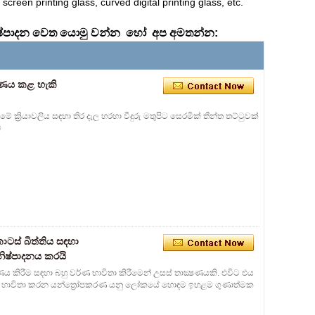
creen printing glass, curved digital printing glass, etc.
නිෂ්පාදන වෙත යොමු වන්න හෝ අප අමතන්න:
ිකරණය කළ හැකි
ීමේ ක්‍රියාවලිය සඳහා තිර දැල හරහා වීදුරු මතුපිට සෙරමික් තීන්ත තට්ටුවක්
ව
කොටස් බිත්තිය සඳහා
 නිෂ්පාදනය කරයි
ද්‍රණය කිරීම සඳහා බහු වර්ණ භාවිතා කිරීමෙන් උසස් තාක්‍ෂණයකි. එවිට එය
බා ගනී. අප භාවිතා කරන යන්ත්‍රෝපකරණ යනු ලෝකයේ හොඳම ඉහළම ගුණාත්මක