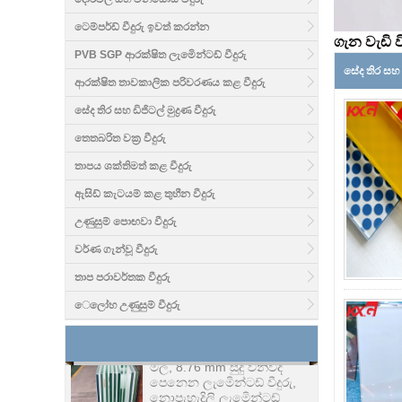
ටෙම්පර්ඩ් වීදුරු ඉවත් කරන්න
ගැන වැඩි 
PVB SGP ආරක්ෂිත ලැමිෙන්ටඩ් වීදුරු
සේද තිර සහ ඩි
ආරක්ෂිත තාවකාලික පරිවරණය කළ වීදුරු
සේද තිර සහ ඩිජිටල් මුද්‍රණ වීදුරු
තෙතබරිත වක්‍ර වීදුරු
තාපය ශක්තිමත් කළ වීදුරු
ඇසිඩ් කැටයම් කළ තුහීන වීදුරු
උණුසුම් පොඟවා වීදුරු
හොඳ මිල ලීටර 1/2 කින් යුත්
වර්ණ ගැන්වූ වීදුරු
මේස වීදුරු කම්හල, චීනයේ
දී mm උෂ්ණත්වයේ වීදුරු
තාප පරාවර්තක වීදුරු
මේස රෙදි නිෂ්පාදකයන් 12
ක්
ෙලෝහ උණුසුම් වීදුරු
8.76 mm සුදු ලමනයිඩ් වීදුරු
මිල, 8.76 mm සුදු විනිවිද
පෙනෙන ලැමිෙන්ටඩ් වීදුරු,
නොපැහැදිලි ලැමිෙන්ටඩ්
වීදුරු කර්මාන්තශාලාව