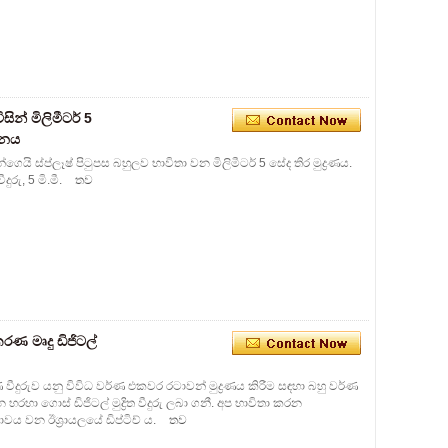
න් මිලිමීටර් 5
ාදනය
්ගෙයි ස්ප්ලෑෂ් පිටුපස බහුලව භාවිතා වන මිලිමීටර් 5 සේද තිර මුද්‍රණය.
ීදුරු, 5 මි.මී.
තව
කරණ මෘදු ඩිජිටල්
රණ වීදුරුව යනු විවිධ වර්ණ එකවර රටාවන් මුද්‍රණය කිරීම සඳහා බහු වර්ණ
න හරහා ගොස් ඩිජිටල් මුද්‍රිත වීදුරු ලබා ගනී. අප භාවිතා කරන
වන ඊශ්‍රායලයේ ඩිප්ටිච් ය.
තව