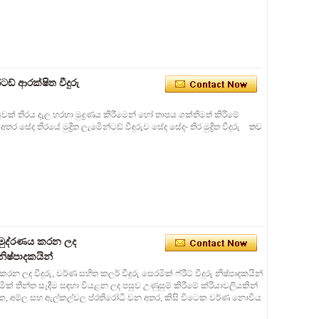
්ටඩ් ආරක්ෂිත වීදුරු
තට්ටුවක් තිරය දැල හරහා මුද්‍රණය කිරීමෙන් හෝ තාපය ශක්තිමත් කිරීමේ
 සේද තිරයේ මුද්‍රිත ලැමිෙන්ටඩ් වීදුරුව සේද සේද- තිර මුද්‍රිත වීදුරු
තව
 මුද්රණය කරන ලද
 නිෂ්පාදකයින්
ලද වීදුරු, වර්ණ සහිත කලර් වීදුරු සෙරමික් ෆ්රීට් වීදුරු නිෂ්පාදකයින්
රමික් තීන්ත සෑදීම සඳහා වියළන ලද පසුව උණුසුම් කිරීමේ ක්රියාවලියකින්
 සාධක, අම්ල සහ ඇල්කල්වල ප්රතිරෝධී වන අතර, කිසි විටෙක වර්ණ නොවිය