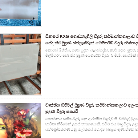
චීනයේ KXG ගොඩනැගිලි වීදුරු කර්මාන්තශාලාව විසි
සේද තිර මුද්‍රණ ස්ප්ලෑෂ්බැක් ටෙම්පර්ඩ් වීදුරු නිෂ්ප
කොටස් බිත්තිය, මේස මුදුන, බැලස්ට්‍රේඩ්, ෂවර් දොර, මුළුතැන
මිලිමීටර් 5 සේද තිර මුද්‍රණ ටෙම්පර්ඩ් වීදුරු, 5 මි.මී. සෙරමික් ව
වෘත්තීය ඩිජිටල් මුද්‍රණ වීදුරු කර්මාන්තශාලාව අලං
මුද්‍රණ වීදුරු සපයයි
තෙතමනය සහිත වීදුරු යනු ආරක්ෂිත වීදුරුවකි. ඩිජිටල් මුද්‍
භාවිතා කිරීමෙන් උසස් තාක්‍ෂණයකි. එවිට එය මෘදු වීදුරු උදු
යන්ත්‍රෝපකරණ යනු ලෝකයේ හොඳම ඉහළම ගුණාත්මක භාවය 