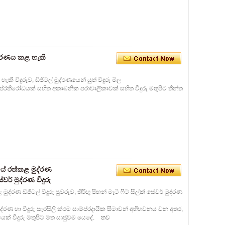
ද්රණය කළ හැකි
ි වීදුරුව, ඩිජිටල් මුද්රණයෙන් යුත් වීදුරු මිල
 ප්රතිරෝධයක් සහිත අකාබනික පරාවාලිකාවක් සහිත වීදුරු මතුපිට තීන්ත
යේ රත්කළ මුද්රණ
සේවර් මුද්රණ වීදුරු
රණ ඩිජිටල් වීදුරු පුවරුව, තිරිඟු පිඟන් මැටි ෆිට් සිල්ක් සේවර් මුද්රණ
 මුද්රණ හා වීදුරු සැරසිලි ක්රම සාම්ප්රදායික සීමාවන් අභිභවනය වන අතර,
යක් වීදුරු මතුපිට මත සෘජුවම යෙදේ.
තව