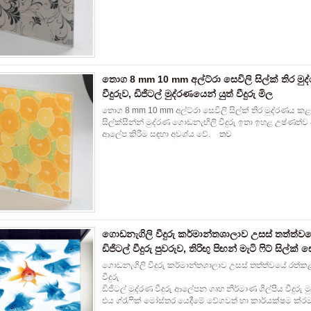
තොග 8 mm 10 mm අල්ට්රා සෙවිලි සිල්ක් තිර මු
වීදුරුව, ඩිජිටල් මුද්රණයෙන් යුත් වීදුරු මිල
තොග 8 mm 10 mm අල්ට්රා සෙවිලි සිල්ක් තිර මුද්රණය කළ හැක
සිල්ක්සීන්න් මුද්රණ ගොඩනැඟිලි වීදුරු ඉතා ඉහළ උෂ්ණත්ව
ආලේප කිරීම සඳහා අවශ්ය වේ.
තව
ගොඩනැගිලි වීදුරු කර්මාන්තශාලාව උසස් තත්ත්ව
ඩිජිටල් වීදුරු පුවරුව, තිරිඟු පිඟන් මැටි ෆිට් සිල්ක් 
ගොඩනැගිලි වීදුරු කර්මාන්තශාලාව උසස් තත්ත්වයේ රත්කළ මුද්
වීදුරු
ඩිජිටල් මුද්රණ වීදුරු ආලේපන ගෘහ නිර්මාණ ශිල්පීය වීදුරු
එය ග්රැෆික් මෝස්තර යෙදීමේ වේගවත් හා කාර්යක්ෂම ක්රම