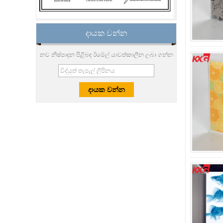
දී mm උෂ්ණත්වයේ වීදුරු
මේස රෙදි නිෂ්පාදකයන් 12
ක්
දායක වන්න
8.76 mm සුදු ලමනයිඩ් වීදුරු
මිල, 8.76 mm සුදු විනිවිද
නව නිෂ්පාදන පිළිබඳ ඊමේල් යාවත්කාලීන ලබා ගන්න
පෙනෙන ලැමිෙන්ටඩ් වීදුරු,
නොපැහැදිලි ලැමිෙන්ටඩ්
වීදුරු කර්මාන්තශාලාව
10 mm 12 mm 15 mm
ආරක්ෂක ඝණ වීදුරු මිල,
උසස් තත්ත්වයේ
කලලයකින් යුතු වීදුරු
කර්මාන්තශාලාවක්,
ආරක්ෂිත තද වීදුරු වීදුරු
තොග 8 mm 10 mm
අල්ට්රා සෙවිලි සිල්ක් තිර
මුද්රණය කළ හැකි වීදුරුව,
ඩිජිටල් මුද්රණයෙන් යුත්
වීදුරු මිල
චීන නිෂ්පාදකයා උසස්
තත්ත්වයේ මිලිමීටර් 10 ක
පැහැදිලි වීදුරු තහඩු මිල
සපයයි