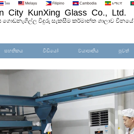
ไทย
Melayu
Filipino
Cambodia
አማርኛ
 City KunXing Glass Co., Ltd.
ය
ගොඩනැගිල්ල
වීදුරු
සැකසීම
කර්මාන්ත ශාලාව චීනයේ
සහතිකය
වීඩියෝ
ව්යාපෘතිය
පුවත්