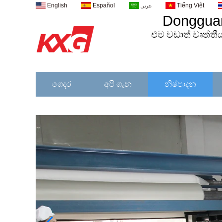
English
Español
عربى
Tiếng Việt
Dongguan
එම
වඩාත්
වෘත්තී
ගෙදර
අපි ගැන
නිෂ්පාදන