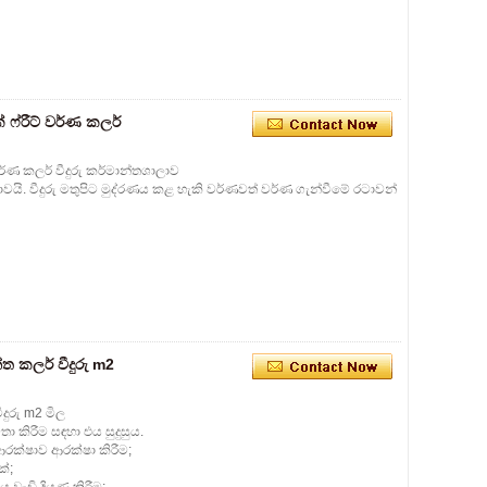
ක් ෆ්රීට් වර්ණ කලර්
් වර්ණ කලර් වීදුරු කර්මාන්තශාලාව
රටාවයි. වීදුරු මතුපිට මුද්රණය කළ හැකි වර්ණවත් වර්ණ ගැන්වීමේ රටාවන්
්ත කලර් වීදුරු m2
ීදුරු m2 මිල
 කිරීම සඳහා එය සුදුසුය.
රක්ෂාව ආරක්ෂා කිරීම;
ක්;