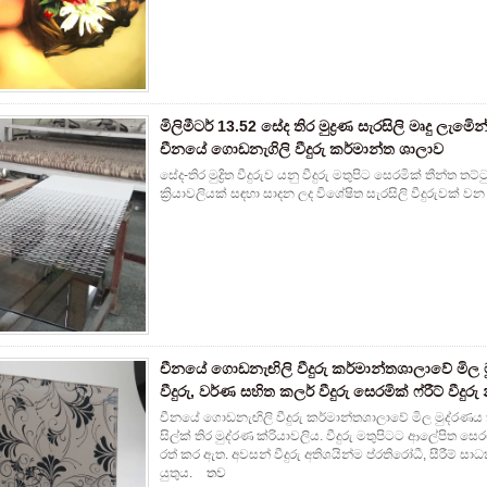
මිලිමීටර් 13.52 සේද තිර මුද්‍රණ සැරසිලි මෘදු ලැමිෙන
චීනයේ ගොඩනැගිලි වීදුරු කර්මාන්ත ශාලාව
සේද-තිර මුද්‍රිත වීදුරුව යනු වීදුරු මතුපිට සෙරමික් තීන්ත 
ක්‍රියාවලියක් සඳහා සාදන ලද විශේෂිත සැරසිලි වීදුරුවක් වන අතර
චීනයේ ගොඩනැඟිලි වීදුරු කර්මාන්තශාලාවේ මිල
වීදුරු, වර්ණ සහිත කලර් වීදුරු සෙරමික් ෆ්රීට් වීදුරු
චීනයේ ගොඩනැඟිලි වීදුරු කර්මාන්තශාලාවේ මිල මුද්රණය කරන 
සිල්ක් තිර මුද්රණ ක්රියාවලිය. වීදුරු මතුපිටට ආලේපිත සෙ
රත් කර ඇත. අවසන් වීදුරු අතිශයින්ම ප්රතිරෝධී, සීරීම්
යුතුය.
තව