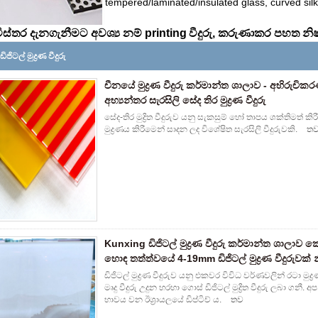
tempered/laminated/insulated glass, curved silk s
විස්තර දැනගැනීමට අවශ්‍ය නම්
printing
වීදුරු, කරුණාකර පහත 
ජිටල් මුද්‍රණ වීදුරු
චීනයේ මුද්‍රණ වීදුරු කර්මාන්ත ශාලාව - අභිරුච
අභ්‍යන්තර සැරසිලි සේද තිර මුද්‍රණ වීදුරු
සේද-තිර මුද්‍රිත වීදුරුව යනු සැකසුම් හෝ තාපය ශක්තිමත් කිර
මුද්‍රණය කිරීමෙන් සාදන ලද විශේෂිත සැරසිලි වීදුරුවකි.
ත
Kunxing ඩිජිටල් මුද්‍රණ වීදුරු කර්මාන්ත ශාලාව 
හොඳ තත්ත්වයේ 4-19mm ඩිජිටල් මුද්‍රණ වීදුරුවක්
ඩිජිටල් මුද්‍රණ වීදුරුව යනු එකවර විවිධ වර්ණවලින් රටා මු
මෘදු වීදුරු උදුන හරහා ගොස් ඩිජිටල් මුද්‍රිත වීදුරු ල
භාවය වන ඊශ්‍රායලයේ ඩිප්ටිච් ය.
තව