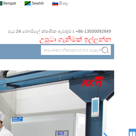
Bengali
Swahili
සිංහල
පැය 24 නොමිලේ ක්ෂණික ඇමතුම්：+86-13500092849
උපුටා ගැනීමක් ඉල්ලන්න
අප අමතන්න
බාගත