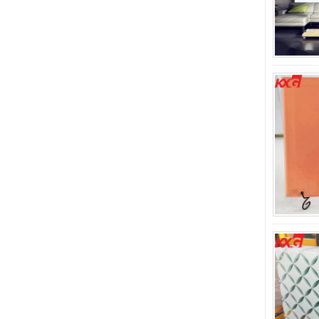
කර්මාන්තශාලා මිළ ගණන්
නොකැඩී නොකැඩී ඇඹරුනු
උෂ්ණත්වයේ වීදුරු බිත්ති,
නිවසේ නාන කාමර බිත්ති
පුවරුව
10 mm ලෝකඩ ටයිලර්
කලර් වීදුරු
කර්මාන්තශාලාව, mm
ඝනකම ලෝකඩ ටස් වීදුරු,
mm ලෝකඩ සහිත වීදුරුව
මිල
චීන ආරක්ෂක 10mm
තෙම්පරාදු වීදුරු දොර
කර්මාන්ත ශාලාව,
ආරක්ෂාව 10mm දැඩි වීදුරු
අභ්යන්තර බාහිර දොර
ගොඩනැගිලි වීදුරු නිෂ්පාදක
තිරය බිත්ති වීදුරුව තොග
මිල නියම කළ ලැමිෙන්ටඩ්
ඩබල් තාපාංක පරිවරණය
වීදුරු