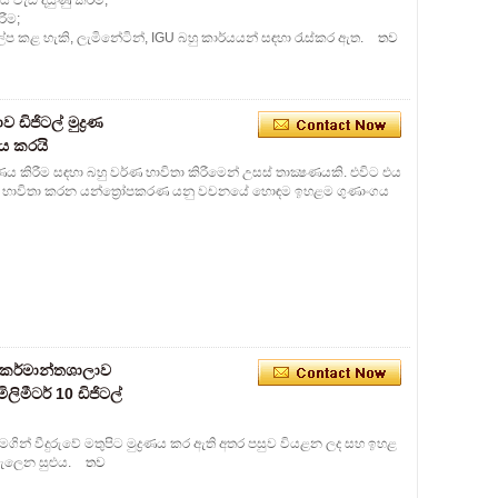
වැඩි දියුණු කිරීම;
ීම;
ආලේප කළ හැකි, ලැමිනේටින්, IGU බහු කාර්යයන් සඳහා රැස්කර ඇත.
තව
ඩිජිටල් මුද්‍රණ
දනය කරයි
ද්‍රණය කිරීම සඳහා බහු වර්ණ භාවිතා කිරීමෙන් උසස් තාක්‍ෂණයකි. එවිට එය
බා ගනී. අප භාවිතා කරන යන්ත්‍රෝපකරණ යනු වචනයේ හොඳම ඉහළම ගුණාංගය
ු කර්මාන්තශාලාව
මිලිමීටර් 10 ඩිජිටල්
න්ත්‍රය මගින් වීදුරුවේ මතුපිට මුද්‍රණය කර ඇති අතර පසුව වියළන ලද සහ ඉහළ
 ඇලෙන සුළුය.
තව