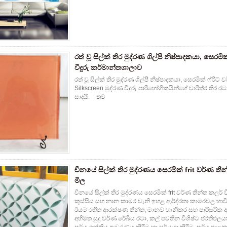
රත් වූ සිල්ක් තිර මුද්රණ ශිල්පී නිෂ්පාදකයා, සෙරමි
වීදුරු කර්මාන්තශාලාව
රත් වූ සිල්ක් තිර මුද්රණ ශිල්පී නිෂ්පාදකයා, සෙරමික් ෆ්රීට
Silkscreen මුද්රණ වීදුරු පාරිභෝගිකයින්ගේ චාරිත්ර තිර 
සාදයි.
තව
චීනයේ සිල්ක් තිර මුද්රණය සෙරමික් frit වර්ණ තීන
මිල
චීනයේ සිල්ක් තිර මුද්රණය සෙරමික් frit වර්ණ තීන්ත කලර් ව
කුස්සිය සහ නාන කාමර වැනි ඉහළ ආර්ද්රතා කාමරවල භාවිතා
ඊයම් රහිත ආරක්ෂණ තීන්ත, මානව හානිකර සහ පාරිසරික ආ
අභිමත සුදු වර්ණ රේඛීය රටා, කල් පවතින විශිෂ්ට ප්රතිඵලය