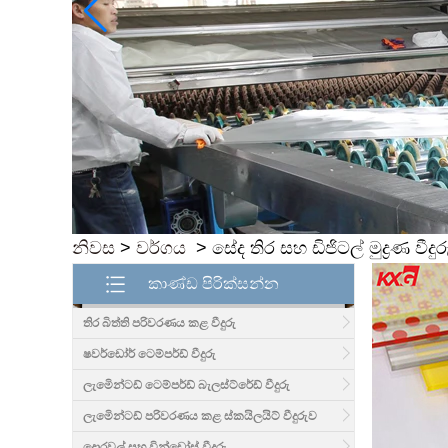
නිවස
>
වර්ගය
>
සේද තිර සහ ඩිජිටල් මුද්‍රණ වීදුර
කාණ්ඩ පිරික්සන්න
තිර බිත්ති පරිවරණය කළ වීදුරු
ෂවර්ඩෝර් ටෙම්පර්ඩ් වීදුරු
ලැමිෙන්ටඩ් ටෙම්පර්ඩ් බැලස්ට්රේඩ් වීදුරු
ලැමිෙන්ටඩ් පරිවරණය කළ ස්කයිලයිට් වීදුරුව
දොරවල් සහ වින්ඩෝස් වීදුරු