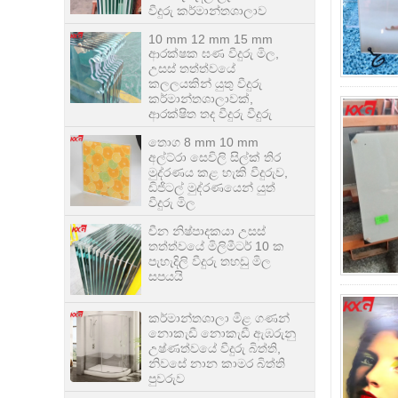
10 mm 12 mm 15 mm
ආරක්ෂක ඝණ වීදුරු මිල,
උසස් තත්ත්වයේ
කලලයකින් යුතු වීදුරු
කර්මාන්තශාලාවක්,
ආරක්ෂිත තද වීදුරු වීදුරු
තොග 8 mm 10 mm
අල්ට්රා සෙවිලි සිල්ක් තිර
මුද්රණය කළ හැකි වීදුරුව,
ඩිජිටල් මුද්රණයෙන් යුත්
වීදුරු මිල
චීන නිෂ්පාදකයා උසස්
තත්ත්වයේ මිලිමීටර් 10 ක
පැහැදිලි වීදුරු තහඩු මිල
සපයයි
කර්මාන්තශාලා මිළ ගණන්
නොකැඩී නොකැඩී ඇඹරුනු
උෂ්ණත්වයේ වීදුරු බිත්ති,
නිවසේ නාන කාමර බිත්ති
පුවරුව
10 mm ලෝකඩ ටයිලර්