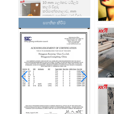
කලර් වීදුරු
කර්මාන්තශාලාව, mm
ඝනකම ලෝකඩ ටස් වීදුරු,
mm ලෝකඩ සහිත වීදුරුව
මිල
සහතික කිරීම්
චීන ආරක්ෂක 10mm
තෙම්පරාදු වීදුරු දොර
කර්මාන්ත ශාලාව,
ආරක්ෂාව 10mm දැඩි වීදුරු
අභ්යන්තර බාහිර දොර
ගොඩනැගිලි වීදුරු නිෂ්පාදක
තිරය බිත්ති වීදුරුව තොග
මිල නියම කළ ලැමිෙන්ටඩ්
ඩබල් තාපාංක පරිවරණය
වීදුරු
මිලිමීටර් 15 ක ආරක්ෂාව
පැහැදිලි වීදුරු මිල - වෘත්තීය
ගොඩනැඟිලි වීදුරු
කර්මාන්තශාලාව මගින්
හොඳ තත්ත්වයේ වීදුරු
නිෂ්පාදනය
හොඳ මිල ලීටර 1/2 කින් යුත්
මේස වීදුරු කම්හල, චීනයේ