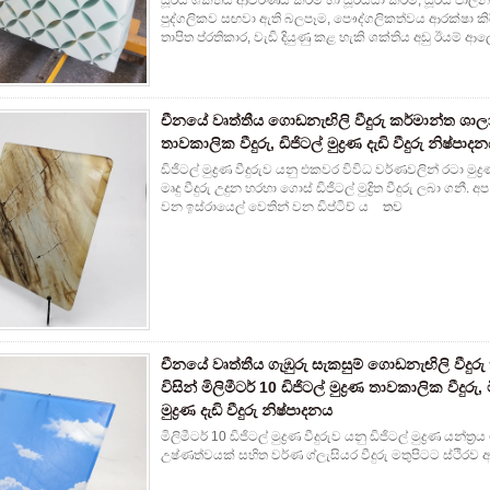
සූර්ය ශක්තිය ආචරණය කිරීම හා සූර්යයා කිරීම, සූර්ය පාලනය 
පුද්ගලිකව සඟවා ඇති බලපෑම, පෞද්ගලිකත්වය ආරක්ෂා කිර
තාපිත ප්රතිකාර, වැඩි දියුණු කළ හැකි ශක්තිය අඩු ඊයම් 
චීනයේ වෘත්තීය ගොඩනැඟිලි වීදුරු කර්මාන්ත ශාලාව 
තාවකාලික වීදුරු, ඩිජිටල් මුද්‍රණ දැඩි වීදුරු නිෂ්පා
ඩිජිටල් මුද්‍රණ වීදුරුව යනු එකවර විවිධ වර්ණවලින් රටා මු
මෘදු වීදුරු උදුන හරහා ගොස් ඩිජිටල් මුද්‍රිත වීදුරු ල
වන ඉස්රායෙල් වෙතින් වන ඩිප්ටිච් ය
තව
චීනයේ වෘත්තීය ගැඹුරු සැකසුම් ගොඩනැඟිලි වීදුර
විසින් මිලිමීටර් 10 ඩිජිටල් මුද්‍රණ තාවකාලික වීදුරු, 
මුද්‍රණ දැඩි වීදුරු නිෂ්පාදනය
මිලිමීටර් 10 ඩිජිටල් මුද්‍රණ වීදුරුව යනු ඩිජිටල් මුද්‍රණ ය
උෂ්ණත්වයක් සහිත වර්ණ ග්ලැසියර වීදුරු මතුපිටට ස්ථිරව