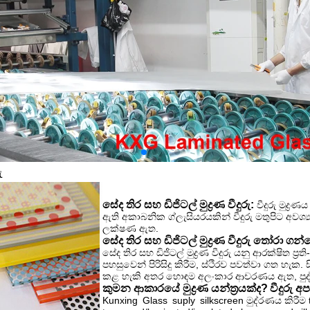
ු
සේද තිර සහ ඩිජිටල් මුද්‍රණ වීදුරු:
වීදුරු මුද්‍
ඇති අකාබනික ග්ලැසියරයකින් වීදුරු මතුපිට අවශ්‍ය මෝ
ලක්ෂණ ඇත.
සේද තිර සහ ඩිජිටල් මුද්‍රණ වීදුරු තෝරා ගන
සේද තිර සහ ඩිජිටල් මුද්‍රණ වීදුරු යනු ආරක්ෂිත ප්‍රති-ඇ
පහසුවෙන් පිරිසිදු කිරීම, ස්ථිරව පවත්වා ගත හැක. සිල
කළ හැකි අතර හොඳම අලංකාර ආචරණය ඇත, පුද්
කුමන ආකාරයේ මුද්‍රණ යන්ත්‍රයක්ද?
වීදුරු අ
Kunxing Glass suply silkscreen මුද්රණය කිරීම te