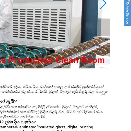
රණය කිරීමේ ක්‍රියා පටිපාටිය වන්නේ ඉහළ උෂ්ණත්ව ප්‍රතිරෝධයක්
ස්තරය මුද්‍රණය කිරීමයි. මුද්‍රණ වීදුරුව දැඩි වීදුරු වල සියලුම
්නේ ඇයි?
සිඩ් සහ ක්ෂාරීය සැරසිලි ද්‍රව්‍යයකි. මුද්‍රණ මතුපිට සිනිඳුයි,
්ක්ස්ක්‍රීන් සහ ඩිජිටල් මුද්‍රිත වීදුරු වල රටාව අභිරුචිකරණය
ගලිකත්වය ආරක්ෂා කරයි.
පට ලබා දිය හැකිය
?
mpered/laminated/insulated glass, digital printing