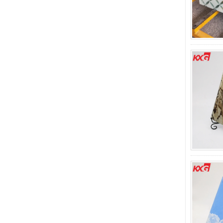
මිලිමීටර් 15 ක ආරක්ෂාව
පැහැදිලි වීදුරු මිල - වෘත්තීය
ගොඩනැඟිලි වීදුරු
කර්මාන්තශාලාව මගින්
හොඳ තත්ත්වයේ වීදුරු
නිෂ්පාදනය