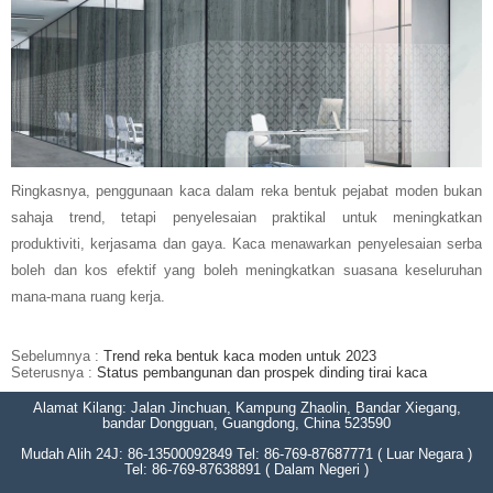
Ringkasnya, penggunaan kaca dalam reka bentuk pejabat moden bukan
sahaja trend, tetapi penyelesaian praktikal untuk meningkatkan
produktiviti, kerjasama dan gaya. Kaca menawarkan penyelesaian serba
boleh dan kos efektif yang boleh meningkatkan suasana keseluruhan
mana-mana ruang kerja.
Sebelumnya :
Trend reka bentuk kaca moden untuk 2023
Seterusnya :
Status pembangunan dan prospek dinding tirai kaca
Alamat Kilang: Jalan Jinchuan, Kampung Zhaolin, Bandar Xiegang,
bandar Dongguan, Guangdong, China 523590
Mudah Alih 24J: 86-13500092849 Tel: 86-769-87687771 ( Luar Negara )
Tel: 86-769-87638891 ( Dalam Negeri )