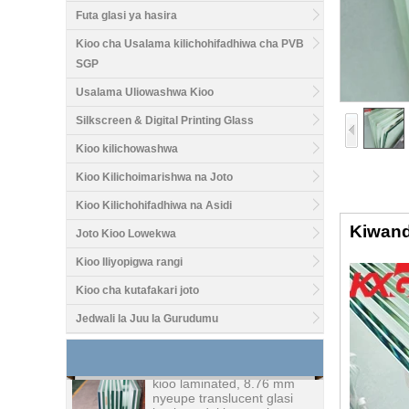
Futa glasi ya hasira
Kioo cha Usalama kilichohifadhiwa cha PVB
SGP
Usalama Uliowashwa Kioo
Silkscreen & Digital Printing Glass
Kioo kilichowashwa
Kioo Kilichoimarishwa na Joto
Kioo Kilichohifadhiwa na Asidi
Kiwand
Joto Kioo Lowekwa
Thamani nzuri1 / 2 inch
kioo kioo kiwanda, 12 mm
Kioo Iliyopigwa rangi
meza ya kioo meza
fabricators juu ya China
Kioo cha kutafakari joto
Jedwali la Juu la Gurudumu
8.76 mm nyeupe bei ya
kioo laminated, 8.76 mm
nyeupe translucent glasi
laminated, kioo wazi
laminated kioo