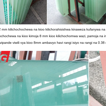
2 mm kilichochochewa na kioo kilichorahisishwa kinaweza kufanywa na
hochochewa na kioo kimoja 8 mm kioo kilichochomwa wazi, pamoja na int
 vipande viwili vya kioo 8mm ambavyo havi rangi isiyo na rangi na 0.3