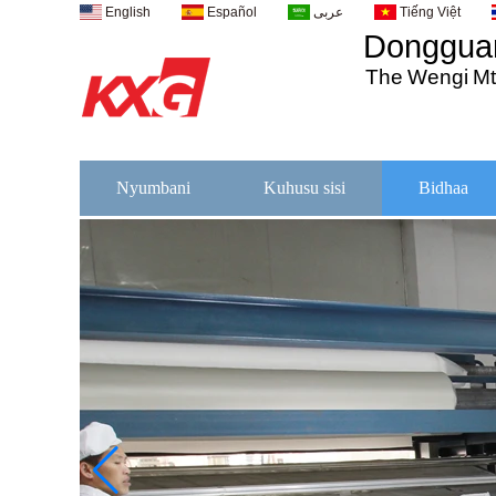
English
Español
عربى
Tiếng Việt
Dongguan
The
Wengi
M
Nyumbani
Kuhusu sisi
Bidhaa