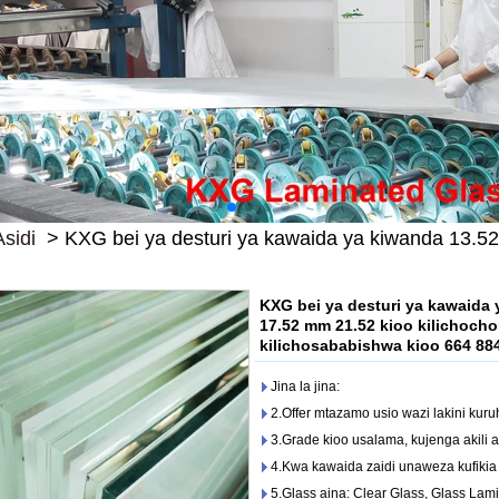
Asidi
>
KXG bei ya desturi ya kawaida ya kiwanda 13.5
KXG bei ya desturi ya kawaida
17.52 mm 21.52 kioo kilichocho
kilichosababishwa kioo 664 884
Jina la jina:
2.Offer mtazamo usio wazi lakini ku
3.Grade kioo usalama, kujenga akili 
4.Kwa kawaida zaidi unaweza kufiki
5.Glass aina: Clear Glass, Glass Lami