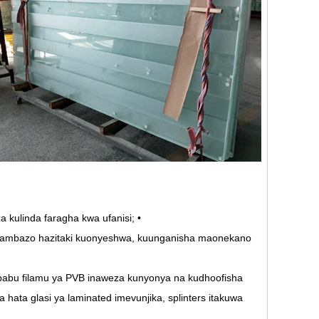
a kulinda faragha kwa ufanisi; •
ji ambazo hazitaki kuonyeshwa, kuunganisha maonekano
ababu filamu ya PVB inaweza kunyonya na kudhoofisha
a hata glasi ya laminated imevunjika, splinters itakuwa