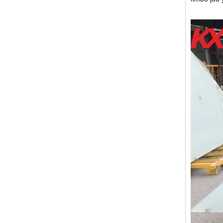
nyumbani bafuni kioo
ukuta jopo
10 mm shaba iliyojenga
kioo kioo, 10 mm unene
wa shaba kioo kali, 10 mm
shaba ya kioo yenye
hasira
Kiwanda cha usalama cha
10mm cha mlango wa
glasi uliokasirika wa
China, usalama wa glasi
10 za mlango wa nje wa
glasi ngumu
Kujenga kioo
mtengenezaji pazia ukuta
kioo bei ya jumla hasira
laminated mbili mara mbili
glazing maboksi kioo
Usalama wa glasi wazi za
glasi wazi za glasi - glasi
nzuri iliyowekwa na glasi
nzuri na kiwanda cha
ujenzi wa glasi kitaalam