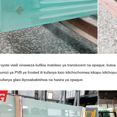
 vyote viwili vinaweza kufikia matokeo ya translucent na opaque, kuto
umizi ya PVB ya frosted ili kufanya kioo kilichochomwa kikapu kilichopu
i kufanya glasi iliyosababishwa na hasira ya opaque.