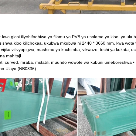
 kwa glasi iliyohifadhiwa ya filamu ya PVB ya usalama ya kioo, ya u
hisishwa kioo kilichokaa, ukubwa mkubwa ni 2440 * 3660 mm, kwa wot
: vijiko vilivyopigwa, mashimo ya kuchimba, vikwazo, tochi ya kukata, u
 na mahitaji
at, curved, mraba, mstatili, muundo wowote wa kubuni umeboreshwa •
cha Ulaya (NB0336)