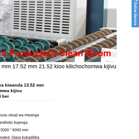
2 mm 17.52 mm 21.52 kioo kilichochomwa kijivu
 ya kiwanda 13.52 mm
mwa kijivu
 bei
ruhusu utoaji wa mwanga
aesthetic kujenga
a 3000 * 8000 mm
nated, Glass kubadilika