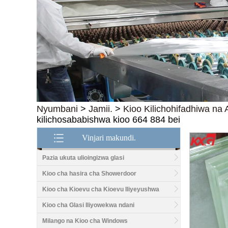
Nyumbani
>
Jamii.
>
Kioo Kilichohifadhiwa na 
kilichosababishwa kioo 664 884 bei
Vinjari makundi.
Pazia ukuta ulioingizwa glasi
Kioo cha hasira cha Showerdoor
Kioo cha Kioevu cha Kioevu Iliyeyushwa
Kioo cha Glasi Iliyowekwa ndani
Milango na Kioo cha Windows