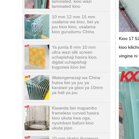
10 mm 12 mm 15 mm
usalama wa kioo, bei ya
juu kioo kioo, usalama
kioo gurudumu China
Ya jumla 8 mm 10 mm
Kioo 17.5
ultra wazi silk screen
uchapishaji hasira kioo,
kioo kilic
digital uchapishaji
kuguswa kioo bei
vingine ni
Watengenezaji wa China
hutoa bei ya juu ya
karatasi ya glasi ya 10mm
ya hali ya juu
Kiwanda bei mapambo
frameless curved hasira
kioo ukuta kwa oga,
nyumbani bafuni kioo
ukuta jopo
10 mm shaba iliyojenga
kioo kioo, 10 mm unene
wa shaba kioo kali, 10 mm