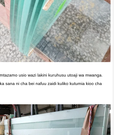
a mtazamo usio wazi lakini kuruhusu utoaji wa mwanga.
ka sana ni cha bei nafuu zaidi kuliko kutumia kioo cha