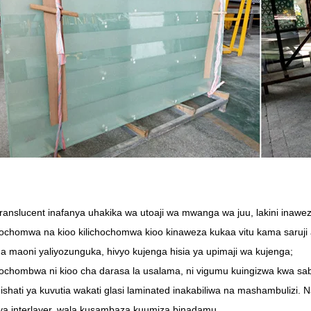
translucent inafanya uhakika wa utoaji wa mwanga wa juu, lakini inawez
chochomwa na kioo kilichochomwa kioo kinaweza kukaa vitu kama saru
na maoni yaliyozunguka, hivyo kujenga hisia ya upimaji wa kujenga;
chochombwa ni kioo cha darasa la usalama, ni vigumu kuingizwa kwa s
ishati ya kuvutia wakati glasi laminated inakabiliwa na mashambulizi. N
 ya interlayer, wala kusambaza kuumiza binadamu.