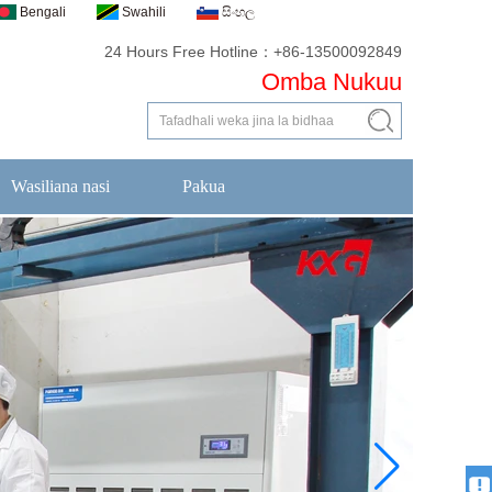
Bengali
Swahili
සිංහල
24 Hours Free Hotline：+86-13500092849
Omba Nukuu
Wasiliana nasi
Pakua