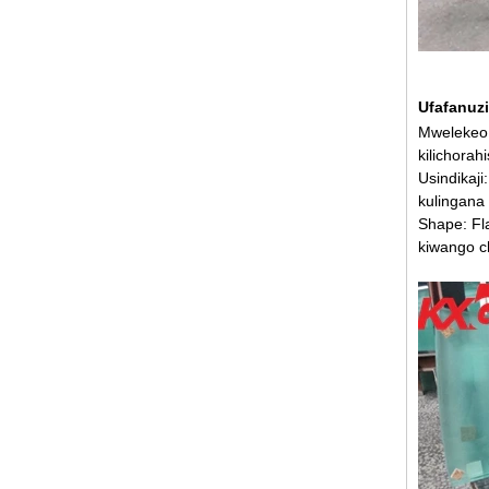
Ufafanuzi
Mwelekeo:
kilichora
Usindikaji
kulingana
Shape: Fl
kiwango 