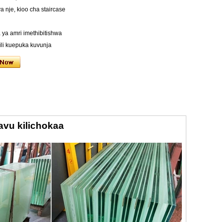
a nje, kioo cha staircase
ya amri imethibitishwa
ili kuepuka kuvunja
avu kilichokaa