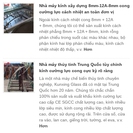
Nhà máy kính xây dựng 8mm-12A-8mm cong
cường lực cách nhiệt an toàn đơn vị
Ngoài kính cách nhiệt cong 8mm + 12A
+ 8mm, chúng tôi có thể sản xuất kính cách
nhiệt phẳng 8mm + 12A + 8mm, kính rỗng
phản chiếu trong suốt các màu khác nhau, bộ
phận kính hai lớp phản chiếu màu, kính cách
nhiệt nhiệt độ thấp, v.v.
Hơn
Nhà máy thủy tinh Trung Quốc tùy chỉnh
kính cường lực cong cực kỳ rõ ràng
Là một nhà máy chế biến thủy tinh chuyên
nghiệp, Kunxing Glass đã có mặt tại Trung
Quốc hơn 20 năm. Chúng tôi chắc chắn
100% sản xuất và xuất khẩu kính cường lực
cao cấp CE SGCC chất lượng cao, kính nhiều
lớp siêu mịn, kính cong nhiều lớp chất lượng
cao, được sử dụng rộng rãi. Trên cửa sổ, cửa
ra vào, lan can, giếng trời, tường, el eva, v.v.
Hơn