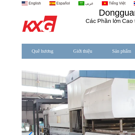
English
Español
عربى
Tiếng Việt
Dongguan
Các
Phần lớn
Cao 
Quê hương
Giới thiệu
Sản phẩm