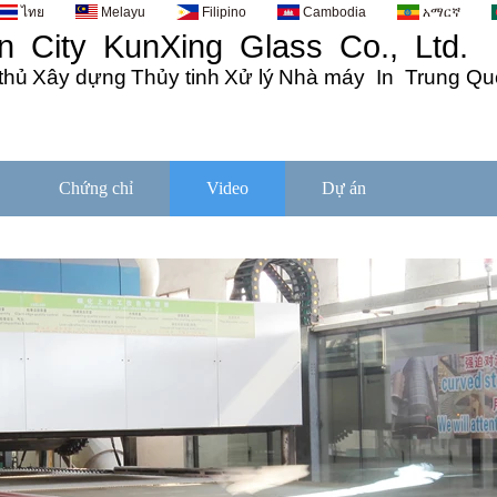
ไทย
Melayu
Filipino
Cambodia
አማርኛ
 City KunXing Glass Co., Ltd.
thủ
Xây dựng
Thủy tinh
Xử lý
Nhà máy In Trung Qu
Chứng chỉ
Video
Dự án
Tin tức