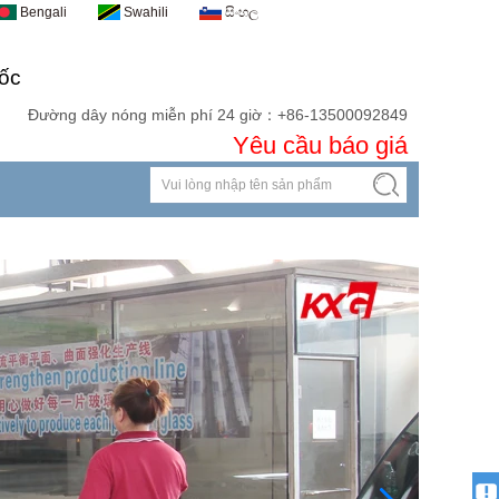
Bengali
Swahili
සිංහල
ốc
Đường dây nóng miễn phí 24 giờ：+86-13500092849
Yêu cầu báo giá
Liên hệ
Tải