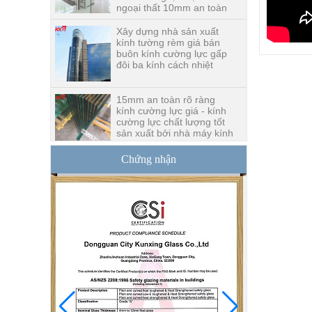
Xây dựng nhà sản xuất
kính tường rèm giá bán
buôn kính cường lực gấp
đôi ba kính cách nhiệt
15mm an toàn rõ ràng
kính cường lực giá - kính
cường lực chất lượng tốt
sản xuất bởi nhà máy kính
xây dựng chuyên nghiệp
Chứng nhận
Giá tốt 1/2 nhà máy sản
xuất mặt bàn bằng kính 2
inch, 12 nhà chế tạo mặt
bàn bằng kính cường lực
mm tại Trung Quốc
8,76 mm kính dán giá
trắng, 8,76 mm kính mờ
mờ, nhà máy kính mờ che
khuất
10 mm 12 mm 15 mm
kính cường lực an toàn