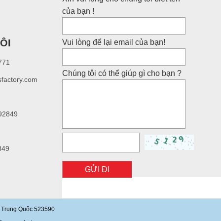
của bạn !
ÔI
Vui lòng để lại email của bạn!
771
Chúng tôi có thể giúp gì cho bạn ?
sfactory.com
92849
849
GỬI ĐI
g, Trung Quốc 523590