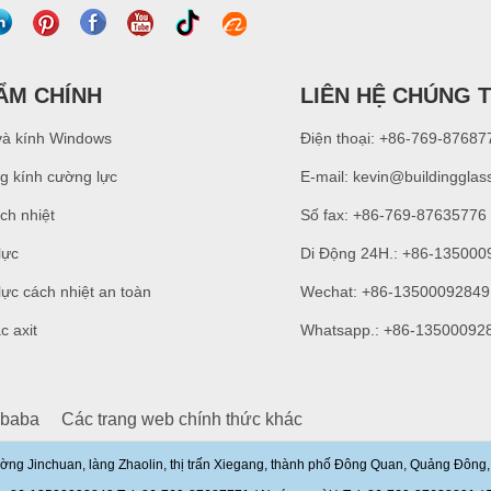
ẨM CHÍNH
LIÊN HỆ CHÚNG T
và kính Windows
Điện thoại: +86-769-87687
g kính cường lực
E-mail:
kevin@buildingglas
ch nhiệt
Số fax: +86-769-87635776
lực
Di Động 24H.: +86-135000
ực cách nhiệt an toàn
Wechat: +86-13500092849
c axit
Whatsapp.: +86-13500092
ibaba
Các trang web chính thức khác
ờng Jinchuan, làng Zhaolin, thị trấn Xiegang, thành phố Đông Quan, Quảng Đôn