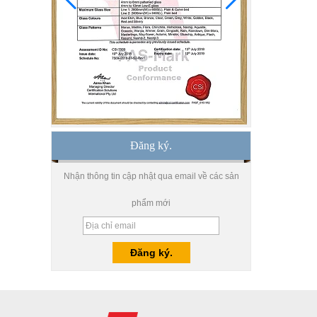
giá, nhà máy kính cường
lực cao cấp, kính cường
lực an toàn Trung Quốc
Bán buôn 8 mm 10 mm
siêu lụa in lụa cường lực,
in kỹ thuật số cường lực
kính cường lực
Nhà sản xuất Trung Quốc
cung cấp tấm kính cường
Đăng ký.
lực trong suốt 10 mm chất
lượng cao
Nhận thông tin cập nhật qua email về các sản
Nhà máy giá trang trí
tường kính cường lực
phẩm mới
không khung cong cho vòi
hoa sen, nhà tắm tấm
tường kính
10 nhà máy kính cường
lực bằng đồng mm, kính
cường lực 10 độ dày mm,
kính cường lực 10 đồng
mm