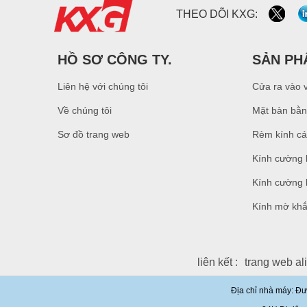
Trung Quốc an ninh nhà
THEO DÕI KXG:
máy sản xuất cửa kính
cường lực 10mm, cửa
kính cường lực nội thất
HỒ SƠ CÔNG TY.
ngoại thất 10mm an toàn
SẢN PH
Xây dựng nhà sản xuất
Liên hệ với chúng tôi
Cửa ra vào 
kính tường rèm giá bán
buôn kính cường lực gấp
Về chúng tôi
Mặt bàn bằn
đôi ba kính cách nhiệt
Sơ đồ trang web
Rèm kính cá
15mm an toàn rõ ràng
Kính cường 
kính cường lực giá - kính
cường lực chất lượng tốt
sản xuất bởi nhà máy kính
Kính cường l
xây dựng chuyên nghiệp
Kính mờ khắ
liên kết :
trang web al
Địa chỉ nhà máy: Đư