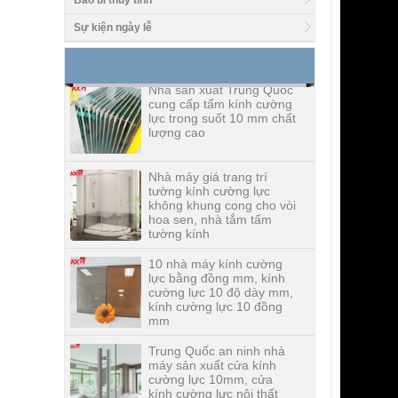
Bao bì thủy tinh
siêu lụa in lụa cường lực,
in kỹ thuật số cường lực
Sự kiện ngày lễ
kính cường lực
Nhà sản xuất Trung Quốc
cung cấp tấm kính cường
lực trong suốt 10 mm chất
lượng cao
Nhà máy giá trang trí
tường kính cường lực
không khung cong cho vòi
hoa sen, nhà tắm tấm
tường kính
10 nhà máy kính cường
lực bằng đồng mm, kính
cường lực 10 độ dày mm,
kính cường lực 10 đồng
mm
Trung Quốc an ninh nhà
máy sản xuất cửa kính
cường lực 10mm, cửa
kính cường lực nội thất
ngoại thất 10mm an toàn