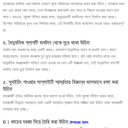
বাথরুমের বাথটাব এমন জায়গা যেখানে পুরো পরিবারের সদস্যদের স্নান করা উচিত। বাথরুমে যখন
জল এবং ঝরনা জেল থাকে, তখন বিপজ্জনক কারণগুলি হতে পারে যা পিছলে যাওয়ার কারণ হতে
পারে। অতএব, সুরক্ষা নিশ্চিত করার জন্য, হ্যান্ড্রেলটি বাথটাবের পাশে ইনস্টল করা আছে।
বিশেষত পরিবারের বৃদ্ধ এবং শিশুদের জন্য, এই বিশদটির দিকে মনোযোগ দেওয়া আরও গুরুত্বপূর্ণ
is
৪. বৈদ্যুতিক প্লাগটি বাথটাব থেকে দূরে থাকা উচিত
বাথটব জল সংরক্ষণের জন্য একটি ধারক। চারপাশে বৈদ্যুতিক প্লাগ না রাখাই ভাল। কারণ
সাধারণভাবে, অনেকে বাথরুমে চুল ধুয়ে বাথরুমে শুকিয়ে যাবে। যদি কেউ বাথটবে থাকে এবং
বৈদ্যুতিক সরঞ্জামগুলি পানিতে ফেলে দেওয়া হয় তবে এটি মারাত্মক হবে, তাই বৈদ্যুতিক প্লাগটি
বাথটব থেকে দূরে ইনস্টল করা আছে।
৫. স্যুইচিং পাওয়ার সাপ্লাইটি আর্দ্রতার বিরুদ্ধে ভালভাবে রক্ষা করা
উচিত
বাথরুমটি বাড়ির সর্বাধিক জলের সাথে জায়গা হওয়া উচিত, তাই সুরক্ষা নিশ্চিত করার জন্য,
বাথরুমটি বিদ্যুত সরবরাহে যেমন একটি আর্দ্রতা-প্রচ্ছদ দিয়ে সজ্জিত করা উচিত যেমন বাথরুমটি
সংস্কার করা হচ্ছে।
6।
কাচের দরজা দিয়ে তৈরি করা উচিত
টেম্পারেড গ্লাস