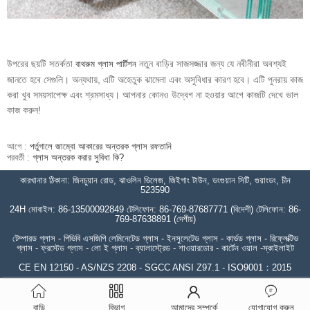
উপরের ছয়টি সতর্কতা
নতুন বাড়ির সাজসজ্জার জন্য যে নবীনীরা অবশ্যই
বাথরুম গ্লাস পার্টিশন
জানতে হবে সেগুলি। অন্যথায়, এটি অহেতুক ঝামেলা এবং অসুবিধার কারণ হবে। এটি পুনরায় কাজ
করা খুব সময়সাপেক্ষ এবং শ্রমসাধ্য। আপনার কোনও উদ্বেগ না হওয়ার আগে কাজটি দেখে ভাল
কাজ করুন!
আগে :
পর্তুগালে জাম্বো আকারের অন্তরক গ্লাস রফতানি
পরবর্তী :
গ্লাস অন্তরক করার সুবিধা কি?
কারখানার ঠিকানা: জিনচুয়ান রোড, ঝাওলিন ভিলেজ, জিইগাং টাউন, ডংগুয়ান সিটি, গুয়াংডং, চীন
523590
24H মোবাইল: 86-13500092849 টেলিফোন: 86-769-87687771 (বিদেশী) টেলিফোন: 86-
769-87638891 (দেশীয়)
টেম্পারড গ্লাস - পিভিবি এসজিপি লেমিনেটেড গ্লাস - ইনসুলেটেড গ্লাস - কার্ভড গ্লাস - রিফ্লেক্টিভ
গ্লাস - ফ্রস্টেড গ্লাস - লো ই গ্লাস - ব্যালাস্ট্রেড - শাওয়ারডোর - কার্টেন ওয়াল -স্কাইলাইট
CE EN 12150 - AS/NZS 2208 - SGCC ANSI Z97.1 - ISO9001：2015
বাড়ি
বিভাগ
আমাদের সম্পর্কে
যোগাযোগ করুন