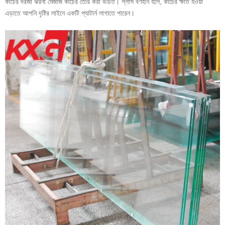
কাচের দরজা
ঝরনা মেজাজ কাচের তৈরি করা উচিত। গ্লাস বর্ণহীন হলে, কাচের ক্ষতি হওয়া
এড়াতে আপনি দৃষ্টির লাইনে একটি প্যাটার্ন লাগাতে পারেন।