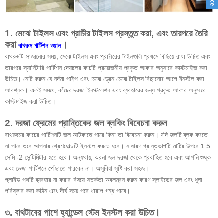
1. মেঝে টাইলস এবং প্রাচীর টাইলস প্রস্তুত করা, এবং তারপরে তৈরি
করা
।
বাথরুম পার্টিশন ওয়াল
বাথরুমটি সাজানোর সময়, মেঝে টাইলস এবং প্রাচীরের টাইলগুলি প্রথমে বিছিয়ে রাখা উচিত এবং
তারপরে স্যানিটারি পার্টিশন দেয়ালের কাচটি প্রয়োজনীয় প্রকৃত আকার অনুসারে কাস্টমাইজ করা
উচিত। নোট করুন যে নর্দমা পাইপ এবং মেঝে ড্রেন মেঝে টাইলস বিছানোর আগে ইনস্টল করা
আবশ্যক। একই সময়ে, কাঁচের দরজা ইনস্টলেশন এবং ব্যবহারের জন্য প্রকৃত আকার অনুসারে
কাস্টমাইজ করা উচিত।
2. দরজা ফ্রেমের প্রান্তিকের জল ব্লকিং বিবেচনা করুন
বাথরুমের কাচের পার্টিশনটি জল আটকাতে পারে কিনা তা বিবেচনা করুন। যদি জলটি ব্লক করতে
না পারে তবে আপনার থ্রেশহোল্ডটি ইনস্টল করতে হবে। সাধারণ প্রান্তভাগটি মাটির উপরে 1.5
সেমি -2 সেন্টিমিটার হতে হবে। অন্যথায়, ঝরনা জল দরজা থেকে প্রবাহিত হবে এবং আপনি শুষ্ক
এবং ভেজা পার্টিশনে পৌঁছাতে পারবেন না। অসুবিধা সৃষ্টি করা সহজ।
গ্লাইড পথটি ব্যবহার না করার বিষয়ে সতর্কতা অবলম্বন করুন কারণ স্লাইডের জল এবং ধুলা
পরিষ্কার করা কঠিন এবং দীর্ঘ সময় পরে খারাপ গন্ধ পাবে।
৩. বাথটাবের পাশে হ্যান্ডেল স্টেম ইনস্টল করা উচিত।