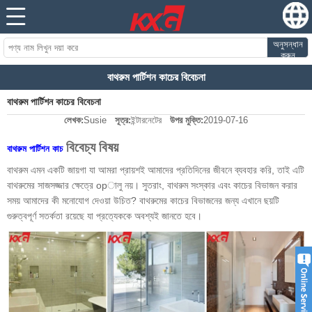
অনুসন্ধান
করুন
বাথরুম পার্টিশন কাচের বিবেচনা
বাথরুম পার্টিশন কাচের বিবেচনা
লেখক:
Susie
সূত্র:
ইন্টারনেটের
উপর মুক্তি:
2019-07-16
বিবেচ্য বিষয়
বাথরুম পার্টিশন কাচ
বাথরুম এমন একটি জায়গা যা আমরা প্রায়শই আমাদের প্রতিদিনের জীবনে ব্যবহার করি, তাই এটি
বাথরুমের সাজসজ্জার ক্ষেত্রে opালু নয়। সুতরাং, বাথরুম সংস্কার এবং কাচের বিভাজন করার
সময় আমাদের কী মনোযোগ দেওয়া উচিত? বাথরুমের কাচের বিভাজনের জন্য এখানে ছয়টি
গুরুত্বপূর্ণ সতর্কতা রয়েছে যা প্রত্যেককে অবশ্যই জানতে হবে।