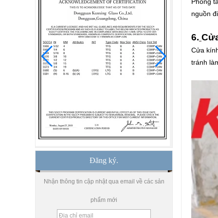
Phòng tắ
buôn kính cường lực gấp
nguồn đi
đôi ba kính cách nhiệt
6.
Cửa
15mm an toàn rõ ràng
kính cường lực giá - kính
Cửa kín
cường lực chất lượng tốt
tránh là
sản xuất bởi nhà máy kính
xây dựng chuyên nghiệp
Giá tốt 1/2 nhà máy sản
xuất mặt bàn bằng kính 2
inch, 12 nhà chế tạo mặt
bàn bằng kính cường lực
mm tại Trung Quốc
8,76 mm kính dán giá
trắng, 8,76 mm kính mờ
mờ, nhà máy kính mờ che
khuất
Đăng ký.
Nhận thông tin cập nhật qua email về các sản
10 mm 12 mm 15 mm
kính cường lực an toàn
giá, nhà máy kính cường
phẩm mới
lực cao cấp, kính cường
lực an toàn Trung Quốc