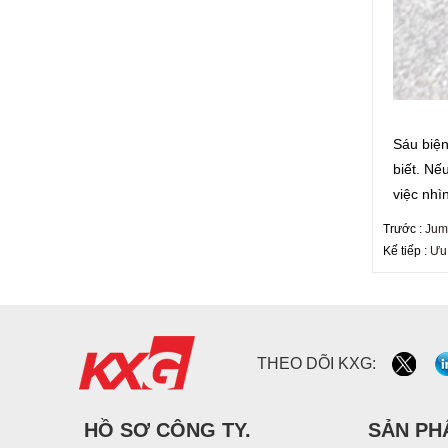
cường lực 10mm, cửa
kính cường lực nội thất
ngoại thất 10mm an toàn
Xây dựng nhà sản xuất
kính tường rèm giá bán
buôn kính cường lực gấp
đôi ba kính cách nhiệt
Sáu biệ
15mm an toàn rõ ràng
biết. Nế
kính cường lực giá - kính
việc nhì
cường lực chất lượng tốt
sản xuất bởi nhà máy kính
Trước :
Jum
xây dựng chuyên nghiệp
Kế tiếp :
Ưu 
THEO DÕI KXG:
HỒ SƠ CÔNG TY.
SẢN PH