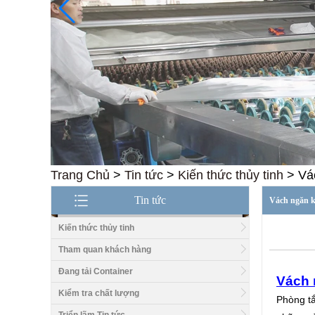
Trang Chủ
>
Tin tức
>
Kiến thức thủy tinh
>
Vá
Tin tức
Vách ngăn 
Kiến thức thủy tinh
Tham quan khách hàng
Đang tải Container
Vách 
Kiểm tra chất lượng
Phòng tắ