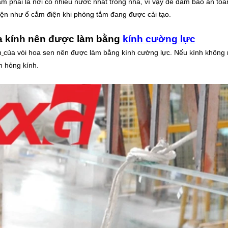
m phải là nơi có nhiều nước nhất trong nhà, vì vậy để đảm bảo an to
ện như ổ cắm điện khi phòng tắm đang được cải tạo.
 kính nên được làm bằng
kính cường lực
h
của vòi hoa sen nên được làm bằng kính cường lực. Nếu kính không
m hỏng kính.