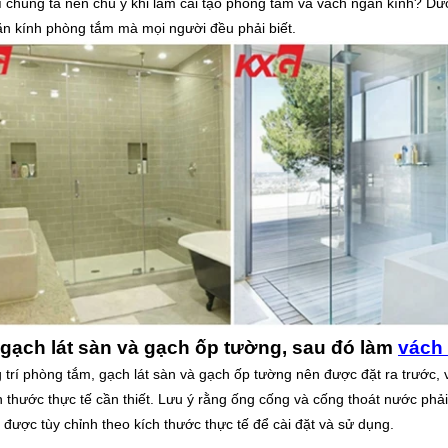
 chúng ta nên chú ý khi làm cải tạo phòng tắm và vách ngăn kính? Dư
n kính phòng tắm mà mọi người đều phải biết.
t gạch lát sàn và gạch ốp tường, sau đó làm
vách
g trí phòng tắm, gạch lát sàn và gạch ốp tường nên được đặt ra trước,
h thước thực tế cần thiết. Lưu ý rằng ống cống và cống thoát nước phải
 được tùy chỉnh theo kích thước thực tế để cài đặt và sử dụng.