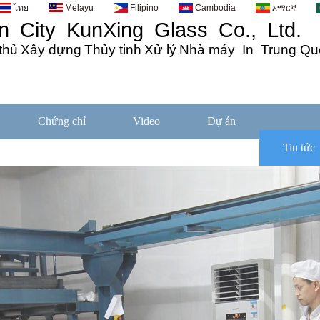
ไทย
Melayu
Filipino
Cambodia
አማርኛ
 City KunXing Glass Co., Ltd.
thủ
Xây dựng
Thủy tinh
Xử lý
Nhà máy In Trung Qu
Chứng chỉ
Video
Dự án
Tin tức