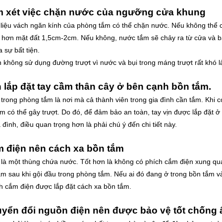
m xét việc chặn nước của ngưỡng cửa khung
liệu vách ngăn kính của phòng tắm có thể chặn nước. Nếu không thể
 hơn mặt đất 1,5cm-2cm. Nếu không, nước tắm sẽ chảy ra từ cửa và b
a sự bất tiện.
 không sử dụng đường trượt vì nước và bụi trong máng trượt rất khó là
n lắp đặt tay cầm thân cây ở bên cạnh bồn tắm.
trong phòng tắm là nơi mà cả thành viên trong gia đình cần tắm. Khi 
m có thể gây trượt. Do đó, để đảm bảo an toàn, tay vịn được lắp đặt ở
a đình, điều quan trọng hơn là phải chú ý đến chi tiết này.
m điện nên cách xa bồn tắm
là một thùng chứa nước. Tốt hơn là không có phích cắm điện xung qua
m sau khi gội đầu trong phòng tắm. Nếu ai đó đang ở trong bồn tắm và t
h cắm điện được lắp đặt cách xa bồn tắm.
uyển đổi nguồn điện nên được bảo vệ tốt chống