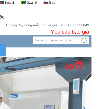
Bengali
Swahili
සිංහල
ốc
Đường dây nóng miễn phí 24 giờ：+86-13500092849
Yêu cầu báo giá
Liên hệ
Tải