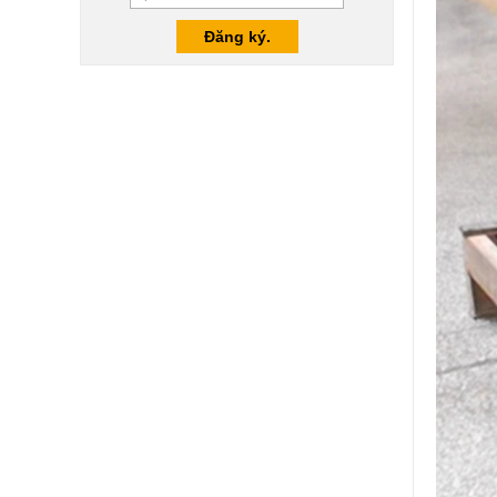
Bán buôn 8 mm 10 mm
siêu lụa in lụa cường lực,
in kỹ thuật số cường lực
kính cường lực
Nhà sản xuất Trung Quốc
cung cấp tấm kính cường
lực trong suốt 10 mm chất
lượng cao
Nhà máy giá trang trí
tường kính cường lực
không khung cong cho vòi
hoa sen, nhà tắm tấm
tường kính
10 nhà máy kính cường
lực bằng đồng mm, kính
cường lực 10 độ dày mm,
kính cường lực 10 đồng
mm
Trung Quốc an ninh nhà
máy sản xuất cửa kính