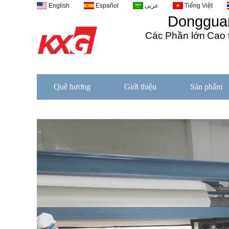
English
Español
عربى
Tiếng Việt
Dongguan
Các
Phần lớn
Cao 
Quê hương
Giới thiệu
Sản phẩm