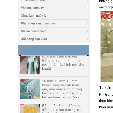
Triển lãm Tin tức
những gì
vách ngă
Văn hóa công ty
Chúc lành ngày lễ
Phát triển sản phẩm mới
Giá tốt 1/2 nhà máy sản
xuất mặt bàn bằng kính 2
Dự án hoàn thành
inch, 12 nhà chế tạo mặt
bàn bằng kính cường lực
Đặt hàng sản xuất
mm tại Trung Quốc
8,76 mm kính dán giá
trắng, 8,76 mm kính mờ
mờ, nhà máy kính mờ che
khuất
10 mm 12 mm 15 mm
kính cường lực an toàn
giá, nhà máy kính cường
lực cao cấp, kính cường
1. Lá
lực an toàn Trung Quốc
Khi tran
Bán buôn 8 mm 10 mm
theo kíc
siêu lụa in lụa cường lực,
in kỹ thuật số cường lực
kính nên
kính cường lực