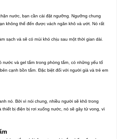
 chặn nước, bạn cần cài đặt ngưỡng. Ngưỡng chung
ạn không thể đến được vách ngăn khô và ướt. Nó rất
m sạch và sẽ có mùi khó chịu sau một thời gian dài.
có nước và gel tắm trong phòng tắm, có những yếu tố
 bên cạnh bồn tắm. Đặc biệt đối với người già và trẻ em
nh nó. Bởi vì nói chung, nhiều người sẽ khô trong
hiết bị điện bị rơi xuống nước, nó sẽ gây tử vong, vì
 ẩm