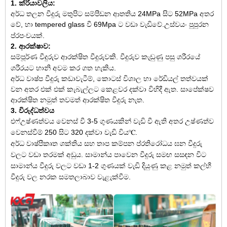
1. ක්රියාවලිය:
අර්ධ තලන වීදුරු මතුපිට සම්පීඩන ආතතිය 24MPa සිට 52MPa අතර
වේ, හා tempered glass වී 69Mpa ට වඩා වැඩිවේ.
උ
ස්වයං පුපුරන
ප්රපංචයක්.
2. ආරක්ෂාව:
සම්පූර්ණ වීදුරුව ආරක්ෂිත වීදුරුවකි. වීදුරුව කැඩුණු පසු ශරීරයේ
ශරීරයට හානි අවම කර ගත හැකිය.
අර්ධ වාෂ්ප වීදුරු කඩාවැටීම්, කොටස් විශාල හා රේඩියල් තත්වයක්
වන අතර එක් එක් කැබැල්ලට කෙළවර දක්වා විහිදී ඇත. සාපේක්ෂව
ආරක්ෂිත නමුත් තවමත් ආරක්ෂිත වීදුරු නැත.
3. විරුද්ධත්වය
එෆ්
උෂ්ණත්වය වෙනස් වී 3-5 ගුණයකින් වැඩි වී ඇති අතර උෂ්ණත්ව
වෙනස්වීම් 250 සිට 320 දක්වා වැඩි විය
℃
.
අර්ධ වාෂ්පීකෘත ශක්තිය සහ තාප කම්පන ප්රතිරෝධය ඝන වීදුරු
වලට වඩා තරමක් අඩුය. සාමාන්ය පාවෙන වීදුරු සමඟ සසඳන විට
සාමාන්ය වීදුරු වලට වඩා 1-2 ගුණයක් වැඩි දියුණු කළ නමුත් කල්හී
වීදුරු වල නරක සමතලාබාව වැළැක්වීම.