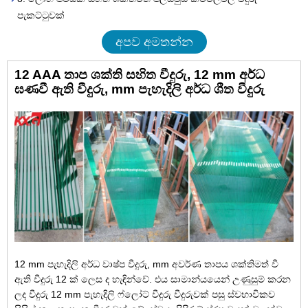
පැකට්ටුවක්
අපව අමතන්න
12 AAA තාප ශක්ති සහිත වීදුරු, 12 mm අර්ධ
ඝණවී ඇති වීදුරු, mm පැහැදිලි අර්ධ ශීත වීදුරු
12 mm පැහැදිලි අර්ධ වාෂ්ප වීදුරු, mm අවර්ණ තාපය ශක්තිමත් වී
ඇති වීදුරු 12 ක් ලෙස ද හැඳින්වේ. එය සාමාන්යයෙන් උණුසුම් කරන
ලද වීදුරු 12 mm පැහැදිලි ෆ්ලෝට් වීදුරු වීදුරුවක් පසු ස්වභාවිකව