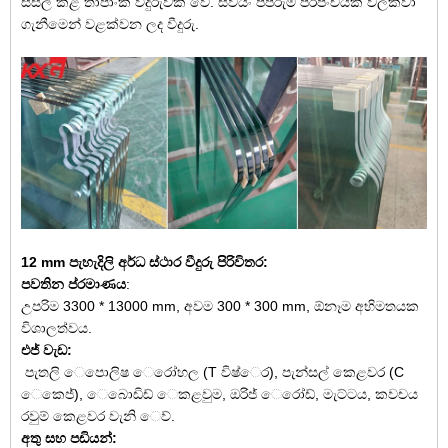
සිසිල් කළ තාපාංක වීදුරුවක් වේ. ස්වයං පිපිරුම් ප්රපංචයක් වලක්වා
ගැනීමෙන් වළක්වන ලද වීදුරු.
12 mm පැහැදිලි අර්ධ ස්ථාර වීදුරු පිරිවිතර:
පවතින ප්රමාණය
:
උපරිම 3300 * 13000 mm, අවම 300 * 300 mm, ඕනෑම අභිමතයක
විශාලත්වය.
එජ් වැඩ:
පැතලි ෙපොලිෂ ෙරෝහල (T විෂ්ෙර), පැන්සල් කෙළවර (C
ෙකෙජ්), ෙබොඩිඩ් ෙකළවුම, ඔරිජ් ෙරෝඩ්, මැට්ටය, කවචය
රවුම් කෙළවර වැනි ෙව්.
අතු සහ පඩියන්: