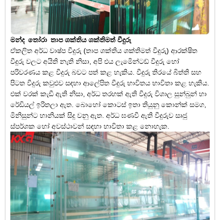
මන්ද
තෝරා
තාප ශක්තිය ශක්තිමත් වීදුරු
ඒකලිත අර්ධ වාෂ්ප වීදුරු (තාප ශක්තිය ශක්තිමත් වීදුරු) ආරක්ෂිත
වීදුරු වලට අයිති නැති නිසා, අපි එය ලැමිෙන්ටඩ් වීදුරු හෝ
පරිවරණය කළ වීදුරු බවට පත් කළ හැකිය. වීදුරු තිරයේ බිත්ති සහ
පිටත වීදුරු කවුළුව සඳහා ආලේපිත වීදුරු භාවිතය භාවිතා කළ හැකිය.
එක් වරක් කැඩී ඇති නිසා, අර්ධ තරහක් ඇති වීදුරු විශාල සුන්බුන් හා
රේඩියල් ඉරිතලා ඇත. බොහෝ කොටස් ඉතා තියුනු කොන්ක් සමග,
මිනිසුන්ට හානියක් සිදු වනු ඇත. අර්ධ ඝණවී ඇති වීදුරුව සෘජු
ස්පර්ශක හෝ අවස්ථාවන් සඳහා භාවිතා කළ නොහැක.