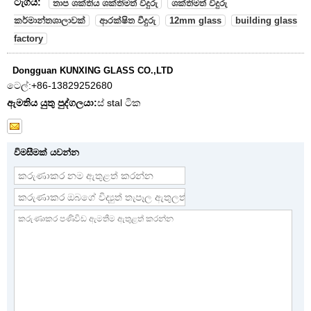
ටැගය:
තාප ශක්තිය ශක්තිමත් වීදුරු
ශක්තිමත් වීදුරු
කර්මාන්තශාලාවක්
ආරක්ෂිත වීදුරු
12mm glass
building glass
factory
Dongguan KUNXING GLASS CO.,LTD
ටෙල්:
+86-13829252680
ඇමතිය යුතු පුද්ගලයා:
ස් stal ටික
විමසීමක් යවන්න