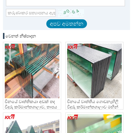
වෙනත් නිෂ්පාදන
චීනයේ වෘත්තිකයා අඩක් තද
චීනයේ වෘත්තීය ගොඩනැඟිලි
වීදුරු කර්මාන්තශාලාව, තාපය
වීදුරු කර්මාන්තශාලාව මඟින්
ශක්තිමත් කරන ලද වීදුරු
තාපය ශක්තිමත් කරන ලද
කර්මාන්ත ශාලාව
පරිවරණය කළ වීදුරු, IGU
ද්විත්ව ඔප දැමූ වීදුරු
නිෂ්පාදනය කරයි