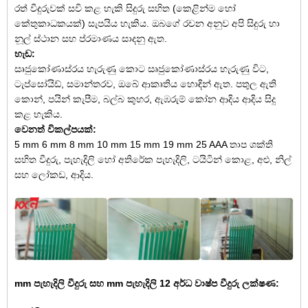
රත් වීදුරුවක් සවි කළ හැකි සිදුරු සහිත (කෙළින්ම හෝ
කේතුකාධකයක්) සැපයිය හැකිය. ඔබගේ රචන අනුව අපි සිදුරු හා
නූල් ස්ථාන සහ ප්රමාණය සාදනු ඇත.
හැඩ:
සෘජුකෝණාස්රය හැරුණු කොට සෘජුකෝණාස්රය හැරුණු විට,
ටැප්සෝයිඩ්, සමාන්තරව, ඔබේ ආකෘතිය හොඳින් ඇත. පතුල ඇති
කොන්, පයින් කැපීම, බල්බ කුහර, ඇඹරුම් කෝන ආදිය ආදිය සිදු
කළ හැකිය.
වෙනත් විකල්පයක්:
5 mm 6 mm 8 mm 10 mm 15 mm 19 mm 25 AAA තාප ශක්ති
සහිත වීදුරු, පැහැදිලි හෝ අතිරේක පැහැදිලි, ටයිටින් කොළ, අළු, නිල්
සහ ලෝකඩ, ආදිය.
mm පැහැදිලි වීදුරු සහ mm පැහැදිලි 12 අර්ධ වාෂ්ප වීදුරු ලක්ෂණ: