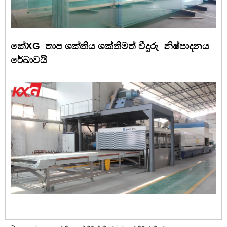
කේ
XG
තාප ශක්තිය ශක්තිමත් වීදුරු
නිෂ්පාදනය
රේඛාවයි