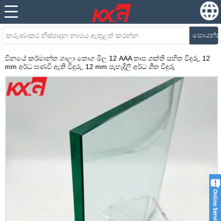
සොයන්
චීනයේ කර්මාන්ත ශාලා තොග මිල 12 AAA තාප ශක්ති සහිත වීදුරු, 12
mm අර්ධ ඝණවී ඇති වීදුරු, 12 mm පැහැදිලි අර්ධ ශීත වීදුරු