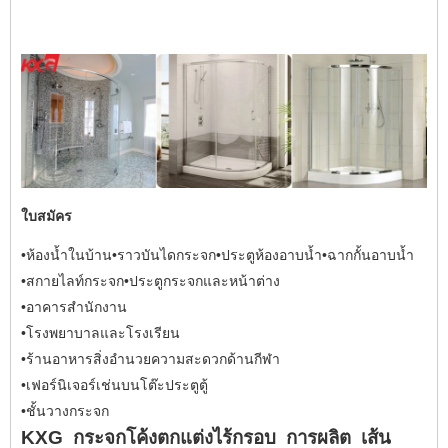
ใบสมัคร
•ห้องน้ำในบ้าน•ราวบันไดกระจก•ประตูห้องอาบน้ำ•ฉากกั้นอาบน้ำ
•สกายไลท์กระจก•ประตูกระจกและหน้าต่าง
•อาคารสำนักงาน
•โรงพยาบาลและโรงเรียน
•ร้านอาหารสิ่งอำนวยความสะดวกด้านกีฬา
•เฟอร์นิเจอร์เช่นบนโต๊ะประตูตู้
•ชั้นวางกระจก
KXG
กระจกโค้งตกแต่งไร้กรอบ
การผลิต
เส้น