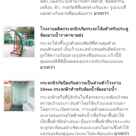
หยัก, แผงกระจกสามารถทำให้ทาสี, ซิลค์สกรีน,
เคลือบ, ฝ้า, กรดกัดสีที่แตกต่างกันและ รูปแบบที่
แตกต่างกันตามที่คุณต้องการ
มากกว่า
โรงงานผลิตกระจกนิรภัยกระจกโค้งสำหรับประตู
ห้องอาบน้ำราคาขายส่ง
กระจกโค้งขึ้นรูปด้วยแม่พิมพ์ที่ควบคุมด้วย
คอมพิวเตอร์ เย็นเร็วและสม่ำเสมอทันทีหลังจาก
ถูกให้ความร้อนตามรูปทรงที่ออกแบบ แก้วนี้มี
คุณสมบัติที่ดีทั้งหมดของกระจกนิรภัยแบบแบน
มากกว่า
กระจกนิรภัยป้องกันความเป็นส่วนตัวโรงงาน
10mm กระจกฝ้าสำหรับห้องน้ำห้องอาบน้ำ
กระจกฝ้าหรือที่รู้จักกันในชื่อกรดกระจกฝังแก้วพ่น
ทรายแก้วแรเงา มันทำโดยใช้แก้วแบนธรรมดา
โดยการระเบิดทางกล, การบดด้วยตนเองหรือการ
ละลายของกรดไฟฟ้าพลังน้ำเพื่อรักษาพื้นผิวให้
เป็นพื้นผิวที่สม่ำเสมอ เนื่องจากพื้นผิวที่ขรุขระแสง
จะถูกสะท้อนอย่างชัดเจนและแสงไม่ผ่านซึ่งทำให้
แสงของห้องดูนุ่มนวลและไม่สะท้อนแสง
มากกว่า