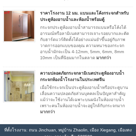
ราคาโรงงาน 12 มม. แบนและโค้งกระจกสำหรับ
ประตูห้องอาบน้ำและห้องน้ำพร้อมตู้
กระจกประตูห้องอาบน้ำสามารถแบนหรือโค้งได้
อารมณ์หรือลามิเนตสามารถเจาะรอยบากและตัด
กับฮาร์ดแวร์ติดตั้งได้อย่างแม่นยำขึ้นอยู่กับภาพ
วาดการออกแบบของคุณ ความหนาของกระจก
อาบน้ำมักจะเป็น 4-12mm, 5mm, 6mm, 8mm
10mm เป็นที่นิยมมากในตลาด
มากกว่า
ความปลอดภัยกระจกลามิเนตประตูห้องอาบน้ำ
กระจกห้องน้ำโรงงานในประเทศจีน
เมื่อใช้กระจกเป็นประตูห้องอาบน้ำหรือประตูบาน
เลื่อนความปลอดภัยส่วนบุคคลเป็นปัญหาสำคัญ
แม้ว่าจะใช้งานได้เฉพาะบนผนังในห้องอาบน้ำ
เพราะคนในห้องอาบน้ำจะอยู่ใกล้กับกระจกมาก
มากกว่า
ที่ตั้งโรงงาน: ถนน Jinchuan, หมู่บ้าน Zhaolin, เมือง Xiegang, เมืองตง