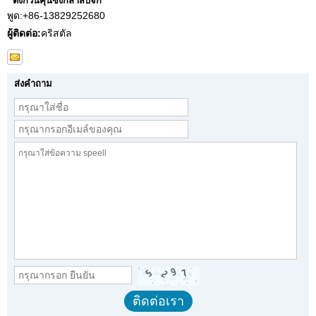
ตงกวนคุนซิงกลาสบจก
พูด:
+86-13829252680
ผู้ติดต่อ:
คริสตัล
ส่งคำถาม