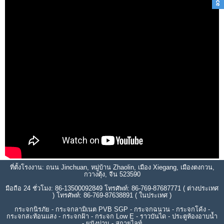
ที่ตั้งโรงงาน: ถนน Jinchuan, หมู่บ้าน Zhaolin, เมือง Xiegang, เมืองตงกวน,
กวางตุ้ง, จีน 523590
มือถือ 24 ชั่วโมง: 86-13500092849 โทรศัพท์: 86-769-87687771 ( ต่างประเทศ
) โทรศัพท์: 86-769-87638891 ( ในประเทศ )
กระจกนิรภัย - กระจกลามิเนต PVB SGP - กระจกฉนวน - กระจกโค้ง -
กระจกสะท้อนแสง - กระจกฝ้า - กระจก Low E - ราวบันได - ประตูห้องอาบน้ำ
- ผนังม่าน - สกายไลท์